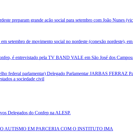
deste preparam grande ação social para setembro com João Nunes (vic
 em setembro de movimento social no nordeste (conexão nordeste), em 
nfep, é entrevistado pela TV BAND VALE em São José dos Campos/SP
selho federal parlamentar) Delegado Parlamentar JARBAS FERRAZ Par
tados a sociedade civil
 novos Delegados do Confep na ALESP.
O AUTISMO EM PARCERIA COM O INSTITUTO IMA