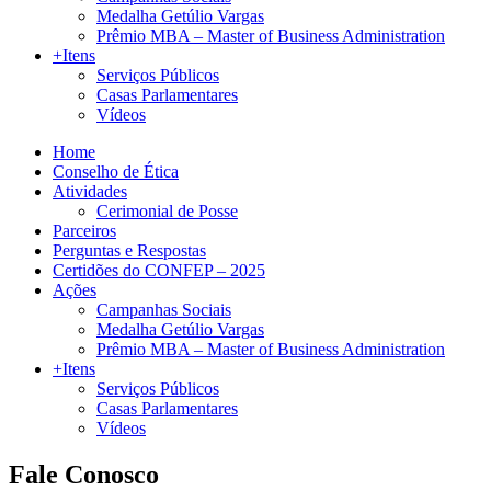
Medalha Getúlio Vargas
Prêmio MBA – Master of Business Administration
+Itens
Serviços Públicos
Casas Parlamentares
Vídeos
Home
Conselho de Ética
Atividades
Cerimonial de Posse
Parceiros
Perguntas e Respostas
Certidões do CONFEP – 2025
Ações
Campanhas Sociais
Medalha Getúlio Vargas
Prêmio MBA – Master of Business Administration
+Itens
Serviços Públicos
Casas Parlamentares
Vídeos
Fale Conosco