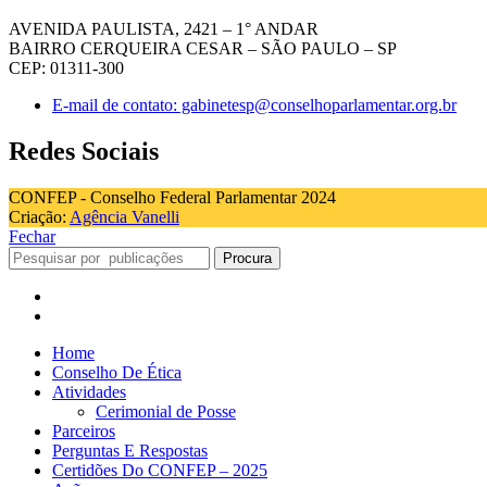
AVENIDA PAULISTA, 2421 – 1° ANDAR
BAIRRO CERQUEIRA CESAR – SÃO PAULO – SP
CEP: 01311-300
E-mail de contato: gabinetesp@conselhoparlamentar.org.br
Redes Sociais
CONFEP - Conselho Federal Parlamentar 2024
Criação:
Agência Vanelli
Fechar
Procura
Home
Conselho De Ética
Atividades
Cerimonial de Posse
Parceiros
Perguntas E Respostas
Certidões Do CONFEP – 2025