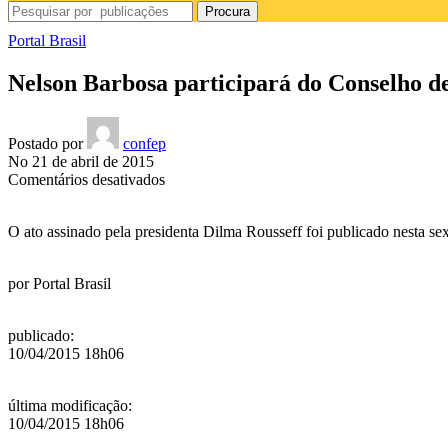
Procura
Portal Brasil
Nelson Barbosa participará do Conselho 
Postado por
confep
No 21 de abril de 2015
em
Comentários desativados
Nelson
Barbosa
O ato assinado pela presidenta Dilma Rousseff foi publicado nesta sex
participará
do
Conselho
por
Portal Brasil
de
Administração
do
publicado
:
BNDES
10/04/2015 18h06
última modificação
:
10/04/2015 18h06