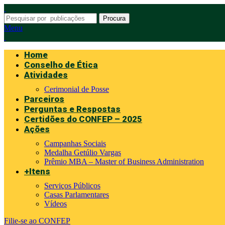
Procura
Menu
Home
Conselho de Ética
Atividades
Cerimonial de Posse
Parceiros
Perguntas e Respostas
Certidões do CONFEP – 2025
Ações
Campanhas Sociais
Medalha Getúlio Vargas
Prêmio MBA – Master of Business Administration
+Itens
Serviços Públicos
Casas Parlamentares
Vídeos
Filie-se ao CONFEP