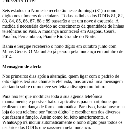
29/05/2015 11h39
Seis estados do Nordeste receberão neste domingo (31) o nono
dígito nos números de celulares. Todas as linhas dos DDDs 81, 82,
83, 84, 85, 86, 87, 88 e 89 passarão a ter um nove à esquerda. A
medida é necessária devido ao crescimento da quantidade de linhas
telefônicas no País. A mudança acontecerá em Alagoas, Ceará,
Paraíba, Pernambuco, Piauí e Rio Grande do Norte.
Bahia e Sergipe receberão o nono dígito em outubro junto com
Minas Gerais. O Maranhão já passou pela mudança em outubro de
2014.
Mensagem de alerta
Nos primeiros dias após a alteração, quem ligar com o padrão de
oito dígitos terá sua chamada efetuada, mas ouvirá uma mensagem
alertando sobre como deve ser feita a discagem no futuro.
Para não ter que modificar toda a sua agenda telefônica
manualmente, é possível baixar aplicativos para smartphone que
realizam a mudança de forma automática. Para isso, basta buscar na
loja do seu telefone por “nono dígito” e escolher um dos diversos
que fazem a função. Assim como foi feito anteriormente, o
WhatsApp irá incluir automaticamente o nono dígito para todos os
usuários dos DDDs que passarem pela mudança.