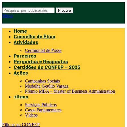
Procura
Menu
Home
Conselho de Ética
Atividades
Cerimonial de Posse
Parceiros
Perguntas e Respostas
Certidões do CONFEP – 2025
Ações
Campanhas Sociais
Medalha Getúlio Vargas
Prêmio MBA – Master of Business Administration
+Itens
Serviços Públicos
Casas Parlamentares
Vídeos
Filie-se ao CONFEP