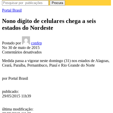
Procura
Portal Brasil
Nono dígito de celulares chega a seis
estados do Nordeste
Postado por
confep
No 30 de maio de 2015
em
Comentários desativados
Nono
Medida passa a vigorar neste domingo (31) nos estados de Alagoas,
dígito
Ceará, Paraíba, Pernambuco, Piauí e Rio Grande do Norte
de
celulares
chega
por
Portal Brasil
a
seis
estados
publicado
:
do
29/05/2015 11h39
Nordeste
última modificação
: