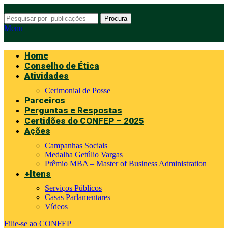
Procura
Menu
Home
Conselho de Ética
Atividades
Cerimonial de Posse
Parceiros
Perguntas e Respostas
Certidões do CONFEP – 2025
Ações
Campanhas Sociais
Medalha Getúlio Vargas
Prêmio MBA – Master of Business Administration
+Itens
Serviços Públicos
Casas Parlamentares
Vídeos
Filie-se ao CONFEP