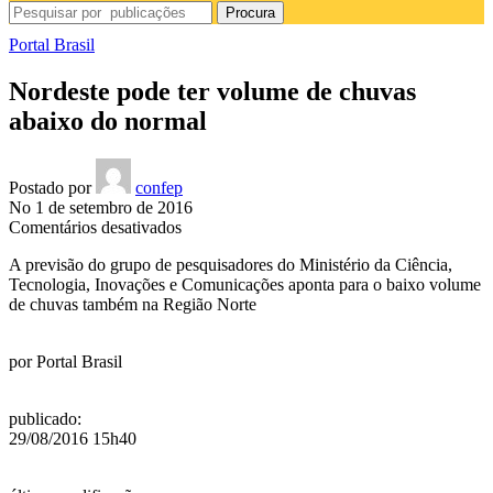
Procura
Portal Brasil
Nordeste pode ter volume de chuvas
abaixo do normal
Postado por
confep
No 1 de setembro de 2016
em
Comentários desativados
Nordeste
A previsão do grupo de pesquisadores do Ministério da Ciência,
pode
Tecnologia, Inovações e Comunicações aponta para o baixo volume
ter
de chuvas também na Região Norte
volume
de
chuvas
por
Portal Brasil
abaixo
do
normal
publicado
:
29/08/2016 15h40