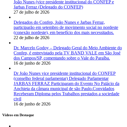
João Nunes (vice presidente institucional do CONFEP e
Jarbas Ferraz (Delegado do CONFEP)
27 de julho de 2026
Delegados do Confep, João Nunes e Jarbas Ferraz,
participarão em setembro de movimento social no nordeste
(conexão nordeste), em benefício dos mais necessitados.
22 de julho de 2026
Dr. Marcelo Godoy – Delegado Geral do Meio Ambiente do
Confep, é entrevistado pela TV BAND VALE em São José
dos Campos/SP, comentando sobre o Vale do Paraíba.
16 de junho de 2026
Dr João Nunes vice presidente institucional do CONFEP
(conselho federal parlamentar) Delegado Parlamentar
JARBAS FERRAZ Participaram do Evento No Palácio da
Anchieta da câmara municipal de são Paulo.Convidados
Receberam Diploma pelos Trabalhos prestados a sociedade
civil
16 de junho de 2026
Vídeos em Destaque