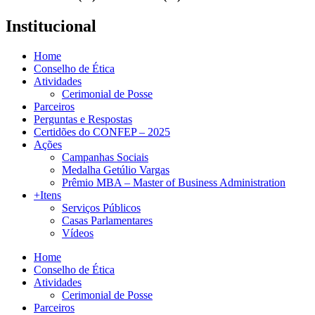
Institucional
Home
Conselho de Ética
Atividades
Cerimonial de Posse
Parceiros
Perguntas e Respostas
Certidões do CONFEP – 2025
Ações
Campanhas Sociais
Medalha Getúlio Vargas
Prêmio MBA – Master of Business Administration
+Itens
Serviços Públicos
Casas Parlamentares
Vídeos
Home
Conselho de Ética
Atividades
Cerimonial de Posse
Parceiros