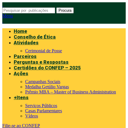
Procura
Menu
Home
Conselho de Ética
Atividades
Cerimonial de Posse
Parceiros
Perguntas e Respostas
Certidões do CONFEP – 2025
Ações
Campanhas Sociais
Medalha Getúlio Vargas
Prêmio MBA – Master of Business Administration
+Itens
Serviços Públicos
Casas Parlamentares
Vídeos
Filie-se ao CONFEP