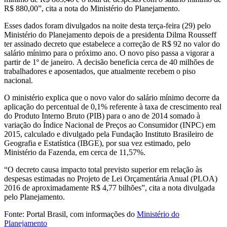
R$ 880,00”, cita a nota do Ministério do Planejamento.
Esses dados foram divulgados na noite desta terça-feira (29) pelo
Ministério do Planejamento depois de a presidenta Dilma Rousseff
ter assinado decreto que estabelece a correção de R$ 92 no valor do
salário mínimo para o próximo ano. O novo piso passa a vigorar a
partir de 1º de janeiro.
A decisão beneficia cerca de 40 milhões de
trabalhadores e aposentados, que atualmente recebem o piso
nacional.
O ministério
explica que o novo valor do salário mínimo decorre da
aplicação do percentual de 0,1% referente à taxa de crescimento real
do Produto Interno Bruto (PIB) para o ano de 2014 somado à
variação do Índice Nacional de Preços ao Consumidor (INPC) em
2015, calculado e divulgado pela Fundação Instituto Brasileiro de
Geografia e Estatística (IBGE), por sua vez estimado, pelo
Ministério da Fazenda, em cerca de 11,57%.
“O decreto causa impacto total previsto superior em relação às
despesas estimadas no Projeto de Lei Orçamentária Anual (PLOA)
2016 de aproximadamente R$ 4,77 bilhões”, cita a nota divulgada
pelo Planejamento.
Fonte: Portal Brasil, com informações do
Ministério do
Planejamento