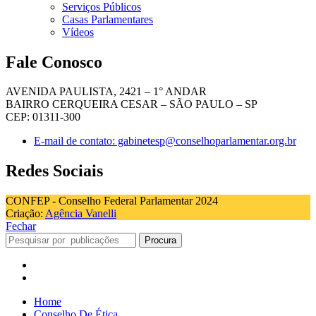
Serviços Públicos
Casas Parlamentares
Vídeos
Fale Conosco
AVENIDA PAULISTA, 2421 – 1° ANDAR
BAIRRO CERQUEIRA CESAR – SÃO PAULO – SP
CEP: 01311-300
E-mail de contato: gabinetesp@conselhoparlamentar.org.br
Redes Sociais
CONFEP - Conselho Federal Parlamentar 2024
Criação:
Agência Vanelli
Fechar
Procura
Home
Conselho De Ética