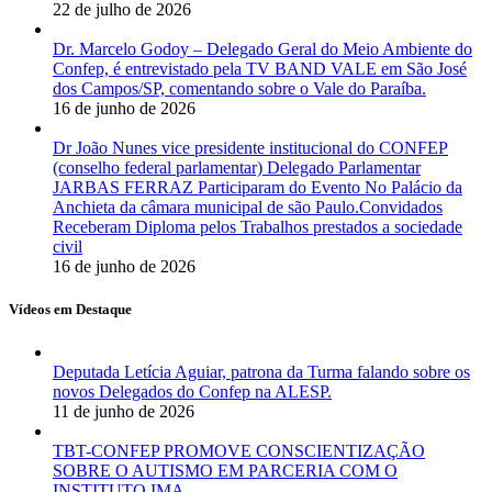
22 de julho de 2026
Dr. Marcelo Godoy – Delegado Geral do Meio Ambiente do
Confep, é entrevistado pela TV BAND VALE em São José
dos Campos/SP, comentando sobre o Vale do Paraíba.
16 de junho de 2026
Dr João Nunes vice presidente institucional do CONFEP
(conselho federal parlamentar) Delegado Parlamentar
JARBAS FERRAZ Participaram do Evento No Palácio da
Anchieta da câmara municipal de são Paulo.Convidados
Receberam Diploma pelos Trabalhos prestados a sociedade
civil
16 de junho de 2026
Vídeos em Destaque
Deputada Letícia Aguiar, patrona da Turma falando sobre os
novos Delegados do Confep na ALESP.
11 de junho de 2026
TBT-CONFEP PROMOVE CONSCIENTIZAÇÃO
SOBRE O AUTISMO EM PARCERIA COM O
INSTITUTO IMA