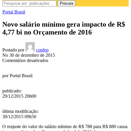
Procura
Portal Brasil
Novo salário mínimo gera impacto de R$
4,77 bi no Orçamento de 2016
Postado por
confep
No 30 de dezembro de 2015
em
Comentários desativados
Novo
salário
por
Portal Brasil
mínimo
gera
impacto
publicado
:
de
29/12/2015 20h00
R$
4,77
bi
última modificação
:
no
30/12/2015 09h50
Orçamento
de
O
reajuste do valor do salário mínimo de R$ 788 para R$ 880 causa
2016