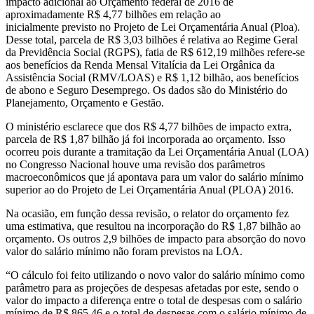
impacto adicional ao Orçamento federal de 2016 de
aproximadamente R$ 4,77 bilhões em relação ao
inicialmente
previsto no Projeto de Lei Orçamentária Anual (Ploa)
.
Desse total, parcela de R$ 3,03 bilhões é relativa ao Regime Geral
da Previdência Social (RGPS), fatia de R$ 612,19 milhões refere-se
aos benefícios da Renda Mensal Vitalícia da Lei Orgânica da
Assistência Social (RMV/LOAS) e R$ 1,12 bilhão, aos benefícios
de abono e Seguro Desemprego. Os dados são do
Ministério do
Planejamento, Orçamento e Gestão.
O ministério esclarece que dos R$ 4,77 bilhões de impacto extra,
parcela de R$ 1,87 bilhão já foi incorporada ao orçamento. Isso
ocorreu pois durante a tramitação da Lei Orçamentária Anual (LOA)
no Congresso Nacional houve uma revisão dos parâmetros
macroeconômicos que já apontava para um valor do salário mínimo
superior ao do
Projeto de Lei Orçamentária Anual (PLOA) 2016
.
Na ocasião, em função dessa revisão, o relator do orçamento fez
uma estimativa, que resultou na incorporação do R$ 1,87 bilhão ao
orçamento. Os outros 2,9 bilhões de impacto para absorção do novo
valor do salário mínimo não foram previstos na LOA.
“O cálculo foi feito utilizando o novo valor do salário mínimo como
parâmetro para as projeções de despesas afetadas por este, sendo o
valor do impacto a diferença entre o total de despesas com o salário
mínimo de R$ 865,46 e o total de despesas com o salário mínimo de