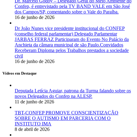
Dr. Marcelo Godoy – Delegado Geral do Meio Ambiente do
Confep, é entrevistado pela TV BAND VALE em São José
dos Campos/SP, comentando sobre o Vale do Paraíba.
16 de junho de 2026
Dr João Nunes vice presidente institucional do CONFEP
(conselho federal parlamentar) Delegado Parlamentar
JARBAS FERRAZ Participaram do Evento No Palácio da
Anchieta da câmara municipal de são Paulo.Convidados
Receberam Diploma pelos Trabalhos prestados a sociedade
civil
16 de junho de 2026
Vídeos em Destaque
Deputada Letícia Aguiar, patrona da Turma falando sobre os
novos Delegados do Confep na ALESP.
11 de junho de 2026
TBT-CONFEP PROMOVE CONSCIENTIZAÇÃO
SOBRE O AUTISMO EM PARCERIA COM O
INSTITUTO IMA
8 de abril de 2026