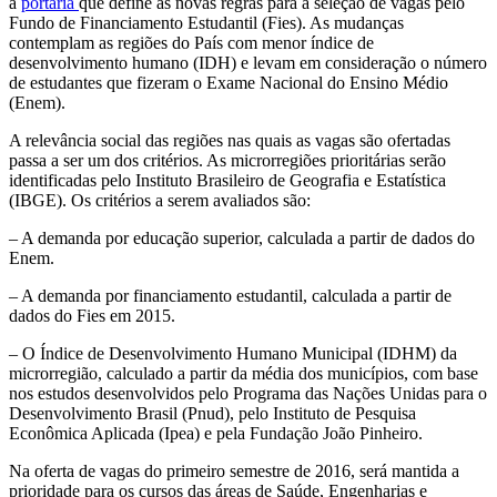
a
portaria
que define as novas regras
para a seleção de vagas pelo
Fundo de Financiamento Estudantil (Fies). As mudanças
contemplam as regiões do País com menor índice de
desenvolvimento humano (IDH) e levam em consideração o número
de estudantes que fizeram o Exame Nacional do Ensino Médio
(Enem).
A relevância social das regiões nas quais as vagas são ofertadas
passa a ser um dos critérios. As microrregiões prioritárias serão
identificadas pelo Instituto Brasileiro de Geografia e Estatística
(IBGE). Os critérios a serem avaliados são:
– A demanda por educação superior, calculada a partir de dados do
Enem.
– A demanda por financiamento estudantil, calculada a partir de
dados do Fies em 2015.
– O Índice de Desenvolvimento Humano Municipal (IDHM) da
microrregião, calculado a partir da média dos municípios, com base
nos estudos desenvolvidos pelo Programa das Nações Unidas para o
Desenvolvimento Brasil (Pnud), pelo Instituto de Pesquisa
Econômica Aplicada (Ipea) e pela Fundação João Pinheiro.
Na oferta de vagas do primeiro semestre de 2016, será mantida a
prioridade para os cursos das áreas de Saúde, Engenharias e