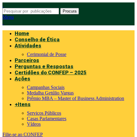
Procura
Menu
Home
Conselho de Ética
Atividades
Cerimonial de Posse
Parceiros
Perguntas e Respostas
Certidões do CONFEP – 2025
Ações
Campanhas Sociais
Medalha Getúlio Vargas
Prêmio MBA – Master of Business Administration
+Itens
Serviços Públicos
Casas Parlamentares
Vídeos
Filie-se ao CONFEP