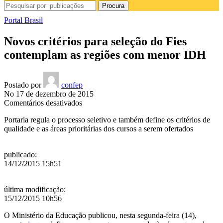
Procura
Portal Brasil
Novos critérios para seleção do Fies
contemplam as regiões com menor IDH
Postado por
confep
No 17 de dezembro de 2015
em
Comentários desativados
Novos
Portaria regula o processo seletivo e também define os critérios de
critérios
qualidade e as áreas prioritárias dos cursos a serem ofertados
para
seleção
do
publicado
:
Fies
14/12/2015 15h51
contemplam
as
regiões
última modificação
:
com
15/12/2015 10h56
menor
IDH
O Ministério da Educação publicou, nesta segunda-feira (14),