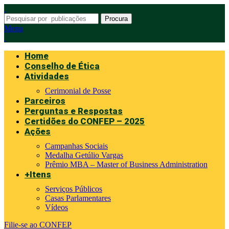
Procura
Menu
Home
Conselho de Ética
Atividades
Cerimonial de Posse
Parceiros
Perguntas e Respostas
Certidões do CONFEP – 2025
Ações
Campanhas Sociais
Medalha Getúlio Vargas
Prêmio MBA – Master of Business Administration
+Itens
Serviços Públicos
Casas Parlamentares
Vídeos
Filie-se ao CONFEP