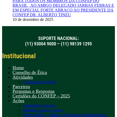
PARA TODOS OS MEMBROS DA CONFEP DO
BRASIL , AO AMIGO DELEGADO JARBAS FERRAS E
EM ESPECIAL FORTE ABRAÇO AO PRESIDENTE DA
CONFEP DR. ALBERTO TINEU
10 de dezembro de 2025
SUPORTE NACIONAL:
(11) 93004 9000 – (11) 98139 1295
Institucional
Home
Conselho de Ética
Atividades
Cerimonial de Posse
Parceiros
Perguntas e Respostas
Certidões do CONFEP – 2025
Ações
Campanhas Sociais
Medalha Getúlio Vargas
Prêmio MBA – Master of Business Administration