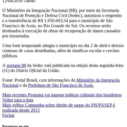
12/04/2016 14h40
mi
O Ministério da Integração Nacional (MI), por meio da Secretaria
Nacional de Proteção e Defesa Civil (Sedec), autorizou o empenho
e a transferência de R$ 1.050.603,54 para o município de São
Francisco de Assis, no Rio Grande do Sul. Os recursos serão
destinados à execução de obras de recuperação de danos causados
por enxurradas.
Uma forte tempestade atingiu o município no dia 2 de abril e deixou
centenas de casas destelhadas, além de danificar escolas e creches
públicas.
A
portaria 88
da Sedec está publicada na edição desta segunda-feira
(11) do
Diário Oficial
da União.
Fonte: Portal Brasil, com informações do
Ministério da Integração
Nacional
e da
Prefeitura de São Francisco de Assis
Mais recentes
Pesquisa vai mapear práticas culturais dos brasileiros
Voltar para a lista
Mais velhos
Campanha sobre direito de saque do PIS/PASEP é
realizada desde 2015
Fechar
Pesquisar no site