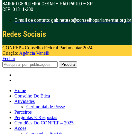
BAIRRO CERQUEIRA CESAR – SÃO PAULO – SP
CEP: 01311-300
E-mail de contato: gabinetesp@conselhoparlamentar.org.br
Redes Sociais
CONFEP - Conselho Federal Parlamentar 2024
Criação:
Agência Vanelli
Fechar
Procura
Home
Conselho De Ética
Atividades
Cerimonial de Posse
Parceiros
Perguntas E Respostas
Certidões Do CONFEP – 2025
Ações
Campanhas Sociais