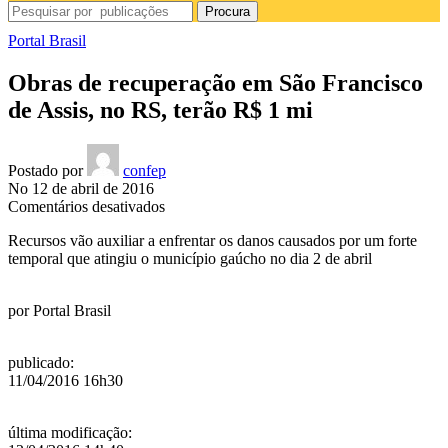
Procura
Portal Brasil
Obras de recuperação em São Francisco
de Assis, no RS, terão R$ 1 mi
Postado por
confep
No 12 de abril de 2016
em
Comentários desativados
Obras
Recursos vão auxiliar a enfrentar os danos causados por um forte
de
temporal que atingiu o município gaúcho no dia 2 de abril
recuperação
em
São
por
Portal Brasil
Francisco
de
Assis,
publicado
:
no
11/04/2016 16h30
RS,
terão
R$
última modificação
:
1