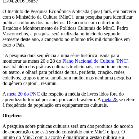
11/04/2016 16h57
O Instituto de Pesquisa Econômica Aplicada (Ipea) fará, em parceria
com o Ministério da Cultura (MinC), uma pesquisa para identificar
práticas culturais dos brasileiros. De acordo com o diretor de
Estudos e Monitoramento de Políticas Culturais do MinC, Pedro
Vasconcellos, a pesquisa será realizada no início do segundo
semestre deste ano, alcançando no mínimo três mil domicílios em
todo o País.
“A pesquisa dará sequência a uma série histórica usada para
monitorar as metas 20 e 28 do
Plano Nacional de Cultura [PNC]
,
mas irá além das práticas culturais tradicionais, como ir ao cinema
ou teatro, e olhará para práticas de rua, periferia, criação, redes,
coletivos, grupos que se ampliaram muito, mas nenhuma pesquisa
do gênero captou”, resumiu.
A
meta 20 do PNC
diz respeito à média de livros lidos fora do
aprendizado formal por ano, por cada brasileiro. A
meta 28
se refere
à frequência da população em equipamentos culturais.
Objetivos
A pesquisa sobre práticas culturais será um dos produtos do acordo
de cooperação que está sendo construído entre MinC e Ipea. O
intuito do MinC com o acordo é qualificar a gestão pública e a