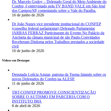
Dr. Marcelo Godoy – Delegado Geral do Meio Ambiente do
Confep, é entrevistado pela TV BAND VALE em São José
dos Campos/SP, comentando sobre o Vale do Paraíba.
16 de junho de 2026
Dr João Nunes vice presidente institucional do CONFEP
(conselho federal parlamentar) Delegado Parlamentar
JARBAS FERRAZ Participaram do Evento No Palácio da
Anchieta da câmara municipal de são Paulo.Convidados
Receberam Diploma pelos Trabalhos prestados a sociedade
civil
16 de junho de 2026
Vídeos em Destaque
Deputada Letícia Aguiar, patrona da Turma falando sobre os
novos Delegados do Confep na ALESP.
11 de junho de 2026
TBT-CONFEP PROMOVE CONSCIENTIZAÇÃO
SOBRE O AUTISMO EM PARCERIA COM O
INSTITUTO IMA
8 de abril de 2026