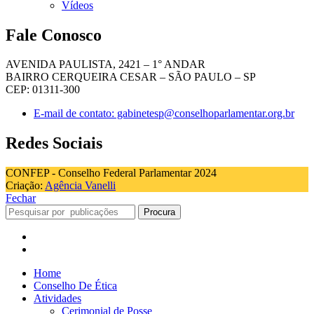
Vídeos
Fale Conosco
AVENIDA PAULISTA, 2421 – 1° ANDAR
BAIRRO CERQUEIRA CESAR – SÃO PAULO – SP
CEP: 01311-300
E-mail de contato: gabinetesp@conselhoparlamentar.org.br
Redes Sociais
CONFEP - Conselho Federal Parlamentar 2024
Criação:
Agência Vanelli
Fechar
Procura
Home
Conselho De Ética
Atividades
Cerimonial de Posse