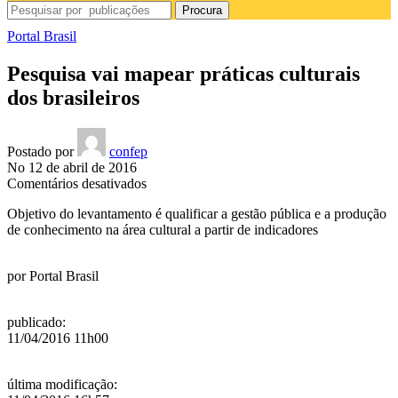
Procura
Portal Brasil
Pesquisa vai mapear práticas culturais
dos brasileiros
Postado por
confep
No 12 de abril de 2016
em
Comentários desativados
Pesquisa
Objetivo do levantamento é qualificar a gestão pública e a produção
vai
de conhecimento na área cultural a partir de indicadores
mapear
práticas
culturais
por
Portal Brasil
dos
brasileiros
publicado
:
11/04/2016 11h00
última modificação
: