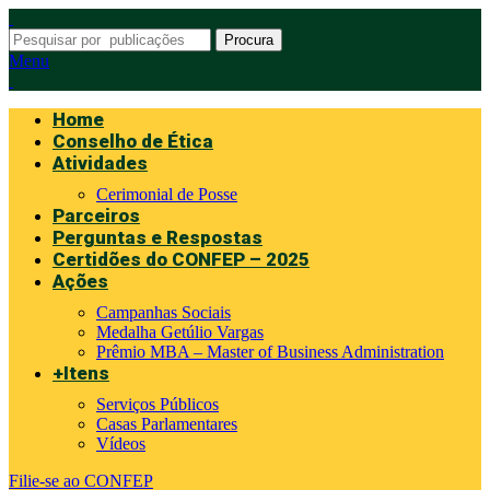
Procura
Menu
Home
Conselho de Ética
Atividades
Cerimonial de Posse
Parceiros
Perguntas e Respostas
Certidões do CONFEP – 2025
Ações
Campanhas Sociais
Medalha Getúlio Vargas
Prêmio MBA – Master of Business Administration
+Itens
Serviços Públicos
Casas Parlamentares
Vídeos
Filie-se ao CONFEP