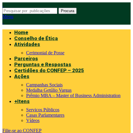
Procura
Menu
Home
Conselho de Ética
Atividades
Cerimonial de Posse
Parceiros
Perguntas e Respostas
Certidões do CONFEP – 2025
Ações
Campanhas Sociais
Medalha Getúlio Vargas
Prêmio MBA – Master of Business Administration
+Itens
Serviços Públicos
Casas Parlamentares
Vídeos
Filie-se ao CONFEP