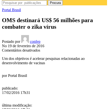
Procura
Portal Brasil
OMS destinará US$ 56 milhões para
combater o zika vírus
Postado por
confep
No 19 de fevereiro de 2016
em
Comentários desativados
OMS
Um dos objetivos é acelerar pesquisas relacionadas ao
destinará
desenvolvimento de vacinas
US$
56
milhões
por
Portal Brasil
para
combater
o
publicado
:
zika
17/02/2016 17h31
vírus
última modificação
: