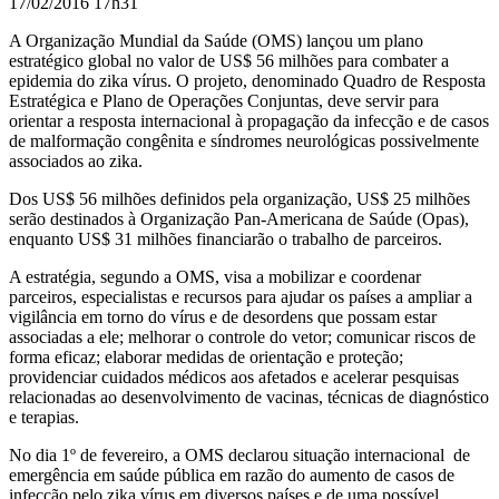
17/02/2016 17h31
A Organização Mundial da Saúde (OMS) lançou um plano
estratégico global no valor de US$ 56 milhões para combater a
epidemia do zika vírus. O projeto, denominado Quadro de Resposta
Estratégica e Plano de Operações Conjuntas, deve servir para
orientar a resposta internacional à propagação da infecção e de casos
de malformação congênita e síndromes neurológicas possivelmente
associados ao zika.
Dos US$ 56 milhões definidos pela organização, US$ 25 milhões
serão destinados à Organização Pan-Americana de Saúde (Opas),
enquanto US$ 31 milhões financiarão o trabalho de parceiros.
A estratégia, segundo a OMS, visa a mobilizar e coordenar
parceiros, especialistas e recursos para ajudar os países a ampliar a
vigilância em torno do vírus e de desordens que possam estar
associadas a ele; melhorar o controle do vetor; comunicar riscos de
forma eficaz; elaborar medidas de orientação e proteção;
providenciar cuidados médicos aos afetados e acelerar pesquisas
relacionadas ao desenvolvimento de vacinas, técnicas de diagnóstico
e terapias.
No dia 1º de fevereiro, a OMS declarou situação internacional de
emergência em saúde pública em razão do aumento de casos de
infecção pelo zika vírus em diversos países e de uma possível