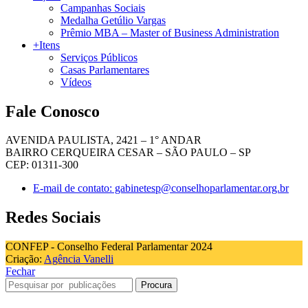
Campanhas Sociais
Medalha Getúlio Vargas
Prêmio MBA – Master of Business Administration
+Itens
Serviços Públicos
Casas Parlamentares
Vídeos
Fale Conosco
AVENIDA PAULISTA, 2421 – 1° ANDAR
BAIRRO CERQUEIRA CESAR – SÃO PAULO – SP
CEP: 01311-300
E-mail de contato: gabinetesp@conselhoparlamentar.org.br
Redes Sociais
CONFEP - Conselho Federal Parlamentar 2024
Criação:
Agência Vanelli
Fechar
Procura