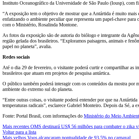
Instituto Oceanográfico da Universidade de São Paulo (Iousp), com
“A exposição tem o objetivo de mostrar que a Antártida é muito mais
enfatizando o ambiente peculiar que representa um papel-chave para 
com o Ministério, Rosalinda Montone.
As fotos da exposição são de autoria do biólogo e integrante da Agên
região gelada dos brasileiros. “Exploramos paisagens, animais e fen
papel no planeta”, avalia.
Redes sociais
Até o dia 29 de fevereiro, o visitante poderá curtir e compartilhar as
brasileiros que atuam em projetos de pesquisa antártica.
O público também poderá interagir com os conteúdos da mostra por me
ambiente do extremo sul do planeta.
“Entre outras coisas, o visitante poderá entender por que na Antártida 
temperaturas radicais”, esclarece Gabriel Monteiro. Depois da Sé, a 
Fonte: Portal Brasil, com informações do
Ministério do Meio Ambien
Mais recentes
OMS destinará US$ 56 milhões para combater o zika v
Voltar para a lista
Mais velhos
Voos alcançaram pontualidade de 93,5% no carnaval