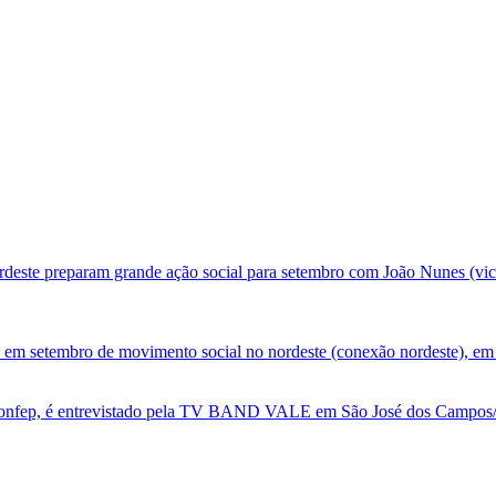
deste preparam grande ação social para setembro com João Nunes (vic
 em setembro de movimento social no nordeste (conexão nordeste), em 
nfep, é entrevistado pela TV BAND VALE em São José dos Campos/SP