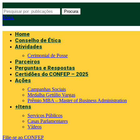
Procura
Menu
Home
Conselho de Ética
Atividades
Cerimonial de Posse
Parceiros
Perguntas e Respostas
Certidões do CONFEP – 2025
Ações
Campanhas Sociais
Medalha Getúlio Vargas
Prêmio MBA – Master of Business Administration
+Itens
Serviços Públicos
Casas Parlamentares
Vídeos
Filie-se ao CONFEP