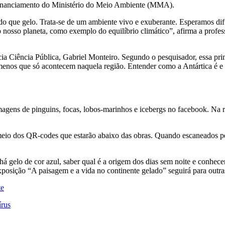
 financiamento do Ministério do Meio Ambiente (MMA).
 do que gelo. Trata-se de um ambiente vivo e exuberante.
Esperamos difu
o nosso planeta, como exemplo do equilíbrio climático”
, afirma a profe
cia Ciência Pública,
Gabriel Monteiro. Segundo o pesquisador,
essa pri
ômenos que só acontecem naquela região. Entender como a Antártica é e 
 imagens de pinguins, focas, lobos-marinhos e icebergs no facebook. Na r
io dos QR-codes que estarão abaixo das obras. Quando escaneados pelo
há gelo de cor azul, saber qual é a origem dos dias sem noite e conhecer
exposição “A paisagem e a vida no continente gelado” seguirá para outr
te
írus