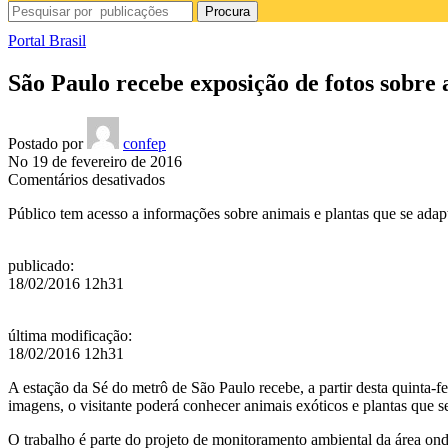
Procura
Portal Brasil
São Paulo recebe exposição de fotos sobre 
Postado por
confep
No 19 de fevereiro de 2016
em
Comentários desativados
São
Público tem acesso a informações sobre animais e plantas que se ada
Paulo
recebe
exposição
publicado
:
de
18/02/2016 12h31
fotos
sobre
a
última modificação
:
vida
18/02/2016 12h31
na
Antártida
A estação da Sé do metrô de São Paulo recebe, a partir desta quinta-fei
imagens, o visitante poderá conhecer animais exóticos e plantas que s
O trabalho é parte do projeto de monitoramento ambiental da área onde