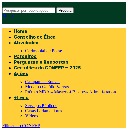
Procura
Menu
Home
Conselho de Ética
Atividades
Cerimonial de Posse
Parceiros
Perguntas e Respostas
Certidões do CONFEP – 2025
Ações
Campanhas Sociais
Medalha Getúlio Vargas
Prêmio MBA – Master of Business Administration
+Itens
Serviços Públicos
Casas Parlamentares
Vídeos
Filie-se ao CONFEP