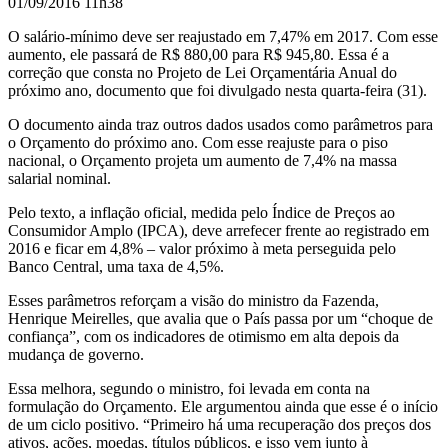
01/09/2016 11h38
O salário-mínimo deve ser reajustado em 7,47% em 2017. Com esse
aumento, ele passará de R$ 880,00 para R$ 945,80. Essa é a
correção que consta no Projeto de Lei Orçamentária Anual do
próximo ano, documento que foi divulgado nesta quarta-feira (31).
O documento ainda traz outros dados usados como parâmetros para
o Orçamento do próximo ano. Com esse reajuste para o piso
nacional, o Orçamento projeta um aumento de 7,4% na massa
salarial nominal.
Pelo texto, a inflação oficial, medida pelo Índice de Preços ao
Consumidor Amplo (IPCA), deve arrefecer frente ao registrado em
2016 e ficar em 4,8%
–
valor próximo à meta perseguida pelo
Banco Central, uma taxa de 4,5%.
Esses parâmetros reforçam a visão do ministro da Fazenda,
Henrique Meirelles, que avalia que o País passa por um “choque de
confiança”, com os indicadores de otimismo em alta depois da
mudança de governo.
Essa melhora, segundo o ministro, foi levada em conta na
formulação do Orçamento. Ele argumentou ainda que esse é o início
de um ciclo positivo. “Primeiro há uma recuperação dos preços dos
ativos, ações, moedas, títulos públicos, e isso vem junto à