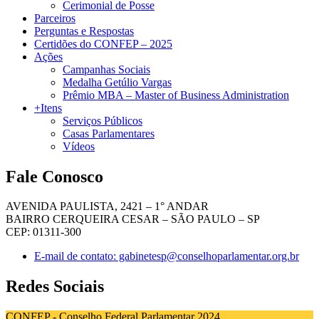
Cerimonial de Posse
Parceiros
Perguntas e Respostas
Certidões do CONFEP – 2025
Ações
Campanhas Sociais
Medalha Getúlio Vargas
Prêmio MBA – Master of Business Administration
+Itens
Serviços Públicos
Casas Parlamentares
Vídeos
Fale Conosco
AVENIDA PAULISTA, 2421 – 1° ANDAR
BAIRRO CERQUEIRA CESAR – SÃO PAULO – SP
CEP: 01311-300
E-mail de contato: gabinetesp@conselhoparlamentar.org.br
Redes Sociais
CONFEP - Conselho Federal Parlamentar 2024