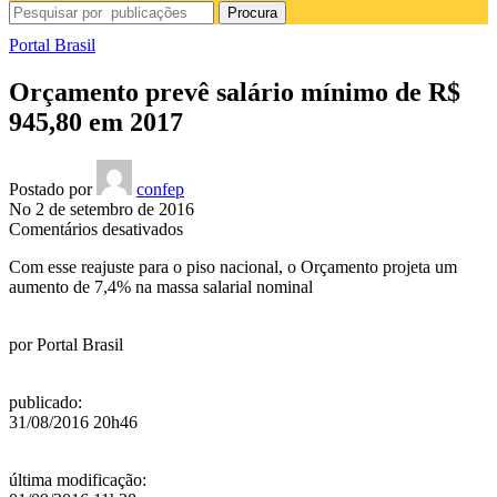
Procura
Portal Brasil
Orçamento prevê salário mínimo de R$
945,80 em 2017
Postado por
confep
No 2 de setembro de 2016
em
Comentários desativados
Orçamento
Com esse reajuste para o piso nacional, o Orçamento projeta um
prevê
aumento de 7,4% na massa salarial nominal
salário
mínimo
de
por
Portal Brasil
R$
945,80
em
publicado
:
2017
31/08/2016 20h46
última modificação
: