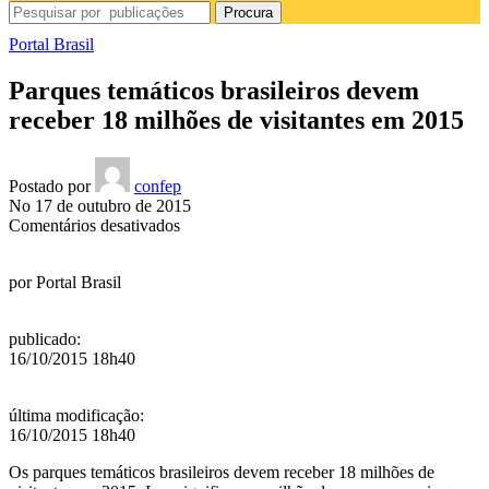
Procura
Portal Brasil
Parques temáticos brasileiros devem
receber 18 milhões de visitantes em 2015
Postado por
confep
No 17 de outubro de 2015
em
Comentários desativados
Parques
temáticos
por
Portal Brasil
brasileiros
devem
receber
publicado
:
18
16/10/2015 18h40
milhões
de
visitantes
última modificação
:
em
16/10/2015 18h40
2015
Os parques temáticos brasileiros devem receber
18 milhões de