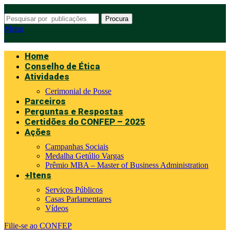
Procura
Menu
Home
Conselho de Ética
Atividades
Cerimonial de Posse
Parceiros
Perguntas e Respostas
Certidões do CONFEP – 2025
Ações
Campanhas Sociais
Medalha Getúlio Vargas
Prêmio MBA – Master of Business Administration
+Itens
Serviços Públicos
Casas Parlamentares
Vídeos
Filie-se ao CONFEP