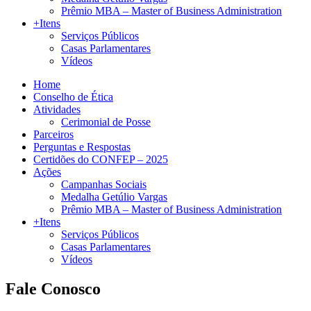
Prêmio MBA – Master of Business Administration
+Itens
Serviços Públicos
Casas Parlamentares
Vídeos
Home
Conselho de Ética
Atividades
Cerimonial de Posse
Parceiros
Perguntas e Respostas
Certidões do CONFEP – 2025
Ações
Campanhas Sociais
Medalha Getúlio Vargas
Prêmio MBA – Master of Business Administration
+Itens
Serviços Públicos
Casas Parlamentares
Vídeos
Fale Conosco