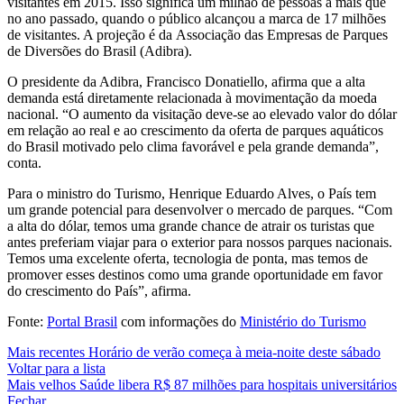
visitantes em 2015. Isso significa um milhão de pessoas a mais que
no ano passado, quando o público alcançou a marca de 17 milhões
de visitantes. A projeção é da
Associação das Empresas de Parques
de Diversões do Brasil (Adibra).
O presidente da Adibra, Francisco Donatiello, afirma que a alta
demanda está diretamente relacionada à movimentação da moeda
nacional. “O aumento da visitação deve-se ao elevado valor do dólar
em relação ao real e ao crescimento da oferta de parques aquáticos
do Brasil motivado pelo clima favorável e pela grande demanda”,
conta.
Para o ministro do Turismo, Henrique Eduardo Alves, o País tem
um grande potencial para desenvolver o mercado de parques. “Com
a alta do dólar, temos uma grande chance de atrair os turistas que
antes preferiam viajar para o exterior para nossos parques nacionais.
Temos uma excelente oferta, tecnologia de ponta, mas temos de
promover esses destinos como uma grande oportunidade em favor
do crescimento do País”, afirma.
Fonte:
Portal Brasil
com informações do
Ministério do Turismo
Mais recentes
Horário de verão começa à meia-noite deste sábado
Voltar para a lista
Mais velhos
Saúde libera R$ 87 milhões para hospitais universitários
Fechar