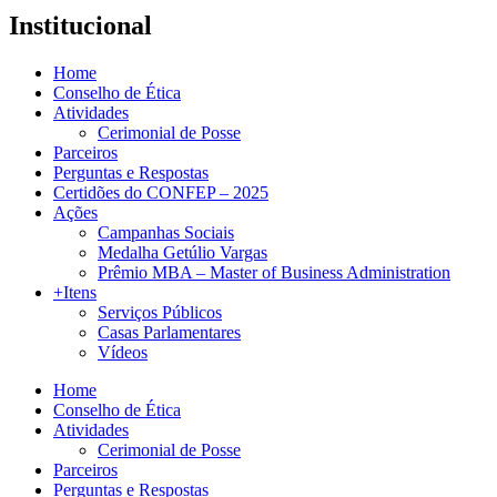
Institucional
Home
Conselho de Ética
Atividades
Cerimonial de Posse
Parceiros
Perguntas e Respostas
Certidões do CONFEP – 2025
Ações
Campanhas Sociais
Medalha Getúlio Vargas
Prêmio MBA – Master of Business Administration
+Itens
Serviços Públicos
Casas Parlamentares
Vídeos
Home
Conselho de Ética
Atividades
Cerimonial de Posse
Parceiros
Perguntas e Respostas