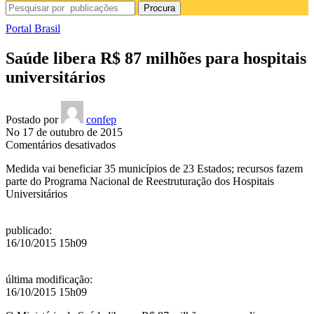
Procura
Portal Brasil
Saúde libera R$ 87 milhões para hospitais
universitários
Postado por
confep
No 17 de outubro de 2015
em
Comentários desativados
Saúde
Medida vai beneficiar 35 municípios de 23 Estados; recursos fazem
libera
parte do Programa Nacional de Reestruturação dos Hospitais
R$
Universitários
87
milhões
para
publicado
:
hospitais
16/10/2015 15h09
universitários
última modificação
:
16/10/2015 15h09