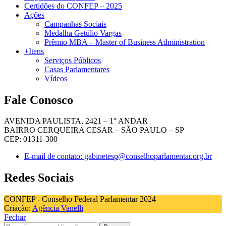
Certidões do CONFEP – 2025
Ações
Campanhas Sociais
Medalha Getúlio Vargas
Prêmio MBA – Master of Business Administration
+Itens
Serviços Públicos
Casas Parlamentares
Vídeos
Fale Conosco
AVENIDA PAULISTA, 2421 – 1° ANDAR
BAIRRO CERQUEIRA CESAR – SÃO PAULO – SP
CEP: 01311-300
E-mail de contato: gabinetesp@conselhoparlamentar.org.br
Redes Sociais
CONFEP - Conselho Federal Parlamentar 2024
Criação:
Agência Vanelli
Fechar