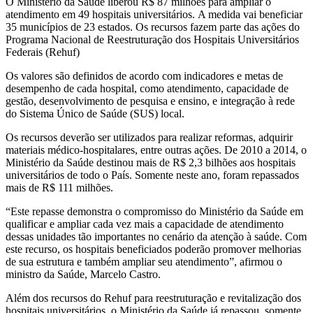
O Ministério da Saúde liberou R$ 87 milhões para ampliar o
atendimento em 49 hospitais universitários.
A medida vai beneficiar
35 municípios de 23 estados.
Os recursos fazem parte das ações do
Programa Nacional de Reestruturação dos Hospitais Universitários
Federais (Rehuf)
Os valores são definidos de acordo com indicadores e metas de
desempenho de cada hospital, como
atendimento, capacidade de
gestão, desenvolvimento de pesquisa e ensino, e integração à rede
do Sistema Único de Saúde (SUS) local.
Os recursos deverão ser utilizados para realizar reformas, adquirir
materiais médico-hospitalares, entre outras ações. De 2010 a 2014, o
Ministério da Saúde destinou mais de R$ 2,3 bilhões aos hospitais
universitários de todo o País. Somente neste ano, foram repassados
mais de R$ 111 milhões.
“Este repasse demonstra o compromisso do Ministério da Saúde em
qualificar e ampliar cada vez mais a capacidade de atendimento
dessas unidades tão importantes no cenário da atenção à saúde. Com
este recurso, os hospitais beneficiados poderão promover melhorias
de sua estrutura e também ampliar seu atendimento”, afirmou o
ministro da Saúde, Marcelo Castro.
Além dos recursos do Rehuf para reestruturação e revitalização dos
hospitais universitários, o Ministério da Saúde já repassou, somente