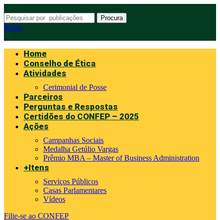
Procura
Menu
Home
Conselho de Ética
Atividades
Cerimonial de Posse
Parceiros
Perguntas e Respostas
Certidões do CONFEP – 2025
Ações
Campanhas Sociais
Medalha Getúlio Vargas
Prêmio MBA – Master of Business Administration
+Itens
Serviços Públicos
Casas Parlamentares
Vídeos
Filie-se ao CONFEP