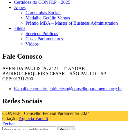
Certidões do CONFEP – 2025
Ações
Campanhas Sociais
Medalha Getúlio Vargas
Prêmio MBA – Master of Business Administration
+Itens
Serviços Públicos
Casas Parlamentares
Vídeos
Fale Conosco
AVENIDA PAULISTA, 2421 – 1° ANDAR
BAIRRO CERQUEIRA CESAR – SÃO PAULO – SP
CEP: 01311-300
E-mail de contato: gabinetesp@conselhoparlamentar.org.br
Redes Sociais
CONFEP - Conselho Federal Parlamentar 2024
Criação:
Agência Vanelli
Fechar
Procura