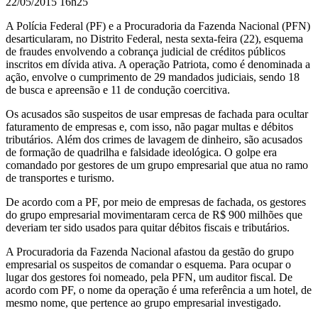
22/05/2015 16h25
A Polícia Federal (PF) e a Procuradoria da Fazenda Nacional (PFN)
desarticularam, no Distrito Federal, nesta sexta-feira (22), esquema
de fraudes envolvendo a cobrança judicial de créditos públicos
inscritos em dívida ativa. A operação Patriota, como é denominada a
ação, envolve o cumprimento de 29 mandados judiciais, sendo 18
de busca e apreensão e 11 de condução coercitiva.
Os acusados são suspeitos de usar empresas de fachada para ocultar
faturamento de empresas e, com isso, não pagar multas e débitos
tributários.
Além dos crimes de lavagem de dinheiro, são acusados
de formação de quadrilha e falsidade ideológica. O golpe era
comandado por gestores de um grupo empresarial que atua no ramo
de transportes e turismo.
De acordo com a PF, por meio de empresas de fachada, os gestores
do grupo empresarial movimentaram cerca de R$ 900 milhões que
deveriam ter sido usados para quitar débitos fiscais e tributários.
A Procuradoria da Fazenda Nacional afastou da gestão do grupo
empresarial os suspeitos de comandar o esquema. Para ocupar o
lugar dos gestores foi nomeado, pela PFN, um auditor fiscal. De
acordo com PF, o nome da operação é uma referência a um hotel, de
mesmo nome, que pertence ao grupo empresarial investigado.