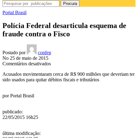
Procura
Portal Brasil
Polícia Federal desarticula esquema de
fraude contra o Fisco
Postado por
confep
No 25 de maio de 2015
em
Comentários desativados
Polícia
Acusados movimentaram cerca de R$ 900 milhões que deveriam ter
Federal
sido usados para quitar débitos fiscais e tributários
desarticula
esquema
de
por
Portal Brasil
fraude
contra
o
publicado
:
Fisco
22/05/2015 16h25
última modificação
: