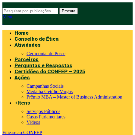
Procura
Menu
Home
Conselho de Ética
Atividades
Cerimonial de Posse
Parceiros
Perguntas e Respostas
Certidões do CONFEP – 2025
Ações
Campanhas Sociais
Medalha Getúlio Vargas
Prêmio MBA – Master of Business Administration
+Itens
Serviços Públicos
Casas Parlamentares
Vídeos
Filie-se ao CONFEP