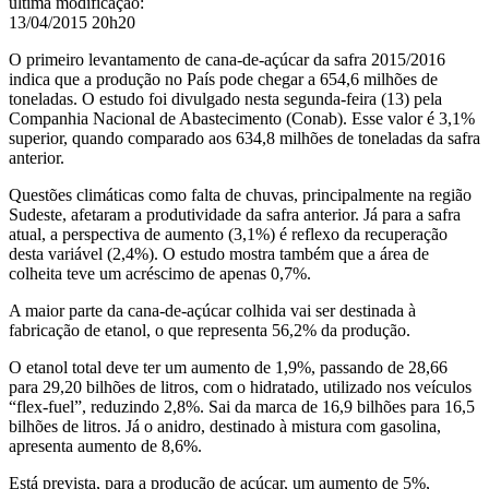
última modificação
:
13/04/2015 20h20
O primeiro levantamento de cana-de-açúcar da safra 2015/2016
indica que a produção no País pode chegar a 654,6 milhões de
toneladas. O estudo foi divulgado nesta segunda-feira (13) pela
Companhia Nacional de Abastecimento (Conab). Esse valor é 3,1%
superior, quando comparado aos 634,8 milhões de toneladas da safra
anterior.
Questões climáticas como falta de chuvas, principalmente na região
Sudeste, afetaram a produtividade da safra anterior. Já para a safra
atual, a perspectiva de aumento (3,1%) é reflexo da recuperação
desta variável (2,4%). O estudo mostra também que a área de
colheita teve um acréscimo de apenas 0,7%.
A maior parte da cana-de-açúcar colhida vai ser destinada à
fabricação de etanol, o que representa 56,2% da produção.
O etanol total deve ter um aumento de 1,9%, passando de 28,66
para 29,20 bilhões de litros, com o hidratado, utilizado nos veículos
“flex-fuel”, reduzindo 2,8%. Sai da marca de 16,9 bilhões para 16,5
bilhões de litros. Já o anidro, destinado à mistura com gasolina,
apresenta aumento de 8,6%.
Está prevista, para a produção de açúcar, um aumento de 5%,