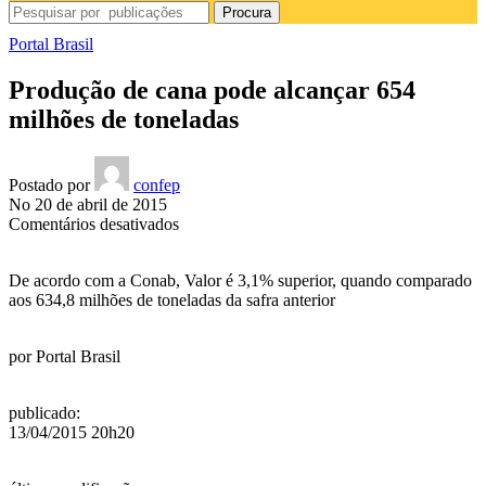
Procura
Portal Brasil
Produção de cana pode alcançar 654
milhões de toneladas
Postado por
confep
No 20 de abril de 2015
em
Comentários desativados
Produção
de
De acordo com a Conab, Valor é 3,1% superior, quando comparado
cana
aos 634,8 milhões de toneladas da safra anterior
pode
alcançar
654
por
Portal Brasil
milhões
de
toneladas
publicado
:
13/04/2015 20h20