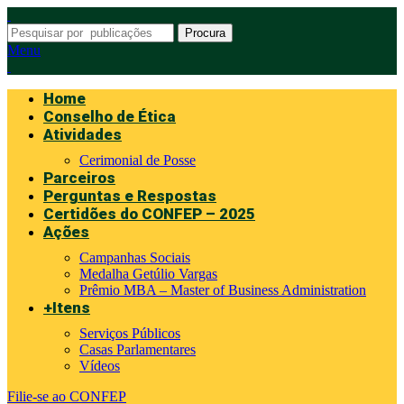
Procura
Menu
Home
Conselho de Ética
Atividades
Cerimonial de Posse
Parceiros
Perguntas e Respostas
Certidões do CONFEP – 2025
Ações
Campanhas Sociais
Medalha Getúlio Vargas
Prêmio MBA – Master of Business Administration
+Itens
Serviços Públicos
Casas Parlamentares
Vídeos
Filie-se ao CONFEP