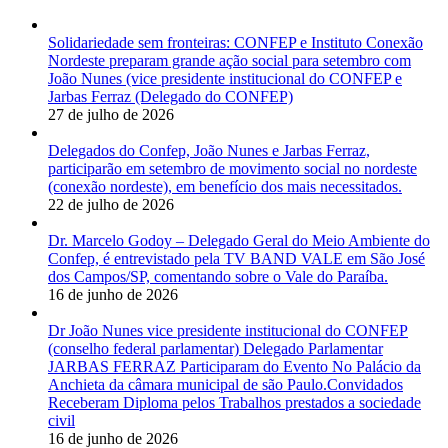
Solidariedade sem fronteiras: CONFEP e Instituto Conexão
Nordeste preparam grande ação social para setembro com
João Nunes (vice presidente institucional do CONFEP e
Jarbas Ferraz (Delegado do CONFEP)
27 de julho de 2026
Delegados do Confep, João Nunes e Jarbas Ferraz,
participarão em setembro de movimento social no nordeste
(conexão nordeste), em benefício dos mais necessitados.
22 de julho de 2026
Dr. Marcelo Godoy – Delegado Geral do Meio Ambiente do
Confep, é entrevistado pela TV BAND VALE em São José
dos Campos/SP, comentando sobre o Vale do Paraíba.
16 de junho de 2026
Dr João Nunes vice presidente institucional do CONFEP
(conselho federal parlamentar) Delegado Parlamentar
JARBAS FERRAZ Participaram do Evento No Palácio da
Anchieta da câmara municipal de são Paulo.Convidados
Receberam Diploma pelos Trabalhos prestados a sociedade
civil
16 de junho de 2026