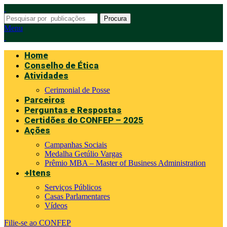
Procura
Menu
Home
Conselho de Ética
Atividades
Cerimonial de Posse
Parceiros
Perguntas e Respostas
Certidões do CONFEP – 2025
Ações
Campanhas Sociais
Medalha Getúlio Vargas
Prêmio MBA – Master of Business Administration
+Itens
Serviços Públicos
Casas Parlamentares
Vídeos
Filie-se ao CONFEP