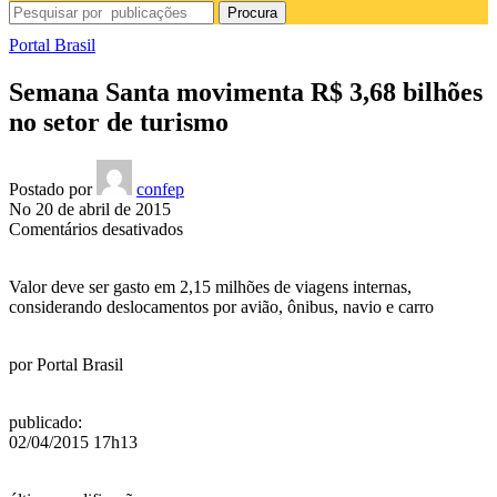
Procura
Portal Brasil
Semana Santa movimenta R$ 3,68 bilhões
no setor de turismo
Postado por
confep
No 20 de abril de 2015
em
Comentários desativados
Semana
Santa
Valor deve ser gasto em 2,15 milhões de viagens internas,
movimenta
considerando deslocamentos por avião, ônibus, navio e carro
R$
3,68
bilhões
por
Portal Brasil
no
setor
de
publicado
:
turismo
02/04/2015 17h13