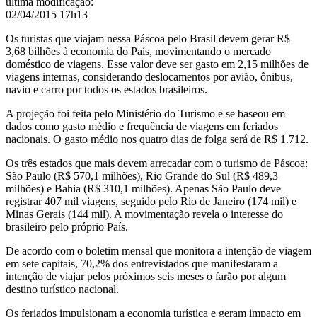
última modificação
:
02/04/2015 17h13
Os turistas que viajam nessa Páscoa pelo Brasil devem gerar R$
3,68 bilhões à economia do País, movimentando o mercado
doméstico de viagens. Esse valor deve ser gasto em 2,15 milhões de
viagens internas, considerando deslocamentos por avião, ônibus,
navio e carro por todos os estados brasileiros.
A projeção foi feita pelo Ministério do Turismo e se baseou em
dados como gasto médio e frequência de viagens em feriados
nacionais. O gasto médio nos quatro dias de folga será de R$ 1.712.
Os três estados que mais devem arrecadar com o turismo de Páscoa:
São Paulo (R$ 570,1 milhões), Rio Grande do Sul (R$ 489,3
milhões) e Bahia (R$ 310,1 milhões). Apenas São Paulo deve
registrar 407 mil viagens, seguido pelo Rio de Janeiro (174 mil) e
Minas Gerais (144 mil). A movimentação revela o interesse do
brasileiro pelo próprio País.
De acordo com o boletim mensal que monitora a intenção de viagem
em sete capitais, 70,2% dos entrevistados que manifestaram a
intenção de viajar pelos próximos seis meses o farão por algum
destino turístico nacional.
Os feriados impulsionam a economia turística e geram impacto em