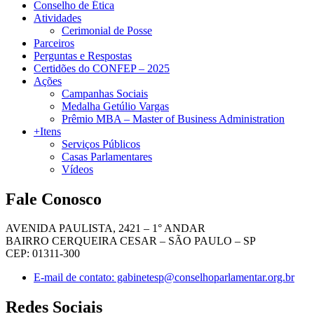
Conselho de Ética
Atividades
Cerimonial de Posse
Parceiros
Perguntas e Respostas
Certidões do CONFEP – 2025
Ações
Campanhas Sociais
Medalha Getúlio Vargas
Prêmio MBA – Master of Business Administration
+Itens
Serviços Públicos
Casas Parlamentares
Vídeos
Fale Conosco
AVENIDA PAULISTA, 2421 – 1° ANDAR
BAIRRO CERQUEIRA CESAR – SÃO PAULO – SP
CEP: 01311-300
E-mail de contato: gabinetesp@conselhoparlamentar.org.br
Redes Sociais