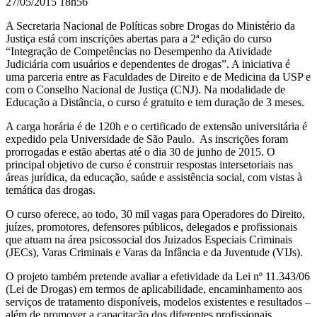
27/05/2015 18h56
A Secretaria Nacional de Políticas sobre Drogas do Ministério da
Justiça está com inscrições abertas para a 2ª edição do curso
“Integração de Competências no Desempenho da Atividade
Judiciária com usuários e dependentes de drogas”. A iniciativa é
uma parceria entre as Faculdades de Direito e de Medicina da USP e
com o Conselho Nacional de Justiça (CNJ). Na modalidade de
Educação a Distância, o curso é gratuito e tem duração de 3 meses.
A carga horária é de 120h e o certificado de extensão universitária é
expedido pela Universidade de São Paulo. As inscrições foram
prorrogadas e estão abertas até o dia 30 de junho de 2015. O
principal objetivo de curso é construir respostas intersetoriais nas
áreas jurídica, da educação, saúde e assistência social, com vistas à
temática das drogas.
O curso oferece, ao todo, 30 mil vagas para Operadores do Direito,
juízes, promotores, defensores públicos, delegados e profissionais
que atuam na área psicossocial dos Juizados Especiais Criminais
(JECs), Varas Criminais e Varas da Infância e da Juventude (VIJs).
O projeto também pretende avaliar a efetividade da Lei nº 11.343/06
(Lei de Drogas) em termos de aplicabilidade, encaminhamento aos
serviços de tratamento disponíveis, modelos existentes e resultados –
além de promover a capacitação dos diferentes profissionais