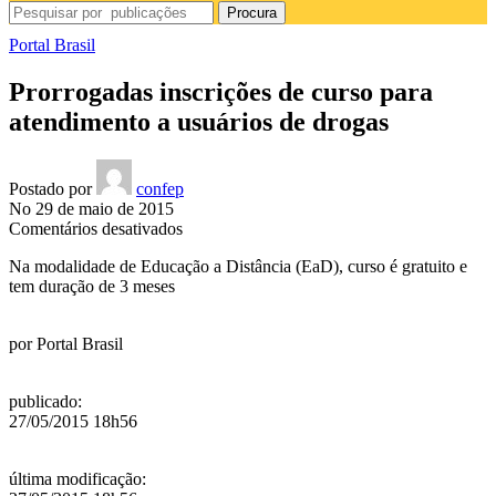
Procura
Portal Brasil
Prorrogadas inscrições de curso para
atendimento a usuários de drogas
Postado por
confep
No 29 de maio de 2015
em
Comentários desativados
Prorrogadas
Na modalidade de Educação a Distância (EaD), curso é gratuito e
inscrições
tem duração de 3 meses
de
curso
para
por
Portal Brasil
atendimento
a
usuários
publicado
:
de
27/05/2015 18h56
drogas
última modificação
: