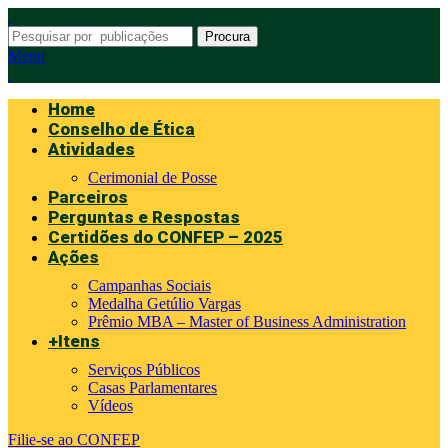
Procura
Menu
Home
Conselho de Ética
Atividades
Cerimonial de Posse
Parceiros
Perguntas e Respostas
Certidões do CONFEP – 2025
Ações
Campanhas Sociais
Medalha Getúlio Vargas
Prêmio MBA – Master of Business Administration
+Itens
Serviços Públicos
Casas Parlamentares
Vídeos
Filie-se ao CONFEP