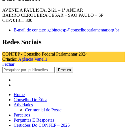
AVENIDA PAULISTA, 2421 – 1° ANDAR
BAIRRO CERQUEIRA CESAR – SÃO PAULO – SP
CEP: 01311-300
E-mail de contato: gabinetesp@conselhoparlamentar.org.br
Redes Sociais
CONFEP - Conselho Federal Parlamentar 2024
Criação:
Agência Vanelli
Fechar
Procura
Home
Conselho De Ética
Atividades
Cerimonial de Posse
Parceiros
Perguntas E Respostas
Certidões Do CONFEP – 2025