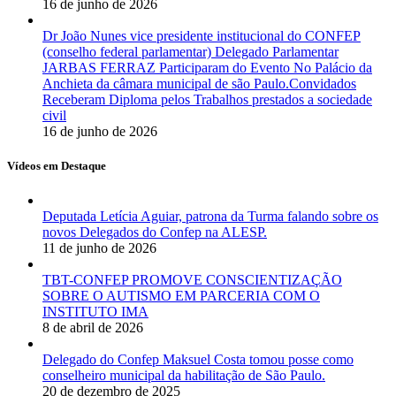
16 de junho de 2026
Dr João Nunes vice presidente institucional do CONFEP
(conselho federal parlamentar) Delegado Parlamentar
JARBAS FERRAZ Participaram do Evento No Palácio da
Anchieta da câmara municipal de são Paulo.Convidados
Receberam Diploma pelos Trabalhos prestados a sociedade
civil
16 de junho de 2026
Vídeos em Destaque
Deputada Letícia Aguiar, patrona da Turma falando sobre os
novos Delegados do Confep na ALESP.
11 de junho de 2026
TBT-CONFEP PROMOVE CONSCIENTIZAÇÃO
SOBRE O AUTISMO EM PARCERIA COM O
INSTITUTO IMA
8 de abril de 2026
Delegado do Confep Maksuel Costa tomou posse como
conselheiro municipal da habilitação de São Paulo.
20 de dezembro de 2025