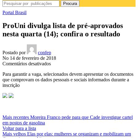
Procura
Portal Brasil
ProUni divulga lista de pré-aprovados
nesta quarta (14); confira o resultado
Postado por
confep
No 14 de fevereiro de 2018
em
Comentários desativados
ProUni
Para garantir a vaga, selecionados devem apresentar os documentos
divulga
que comprovam os dados pessoais e sociais informados durante a
lista
inscrição
de
pré-
aprovados
nesta
quarta
(14);
Mais recentes
Moreira Franco pede para que Cade investigue cartel
confira
em postos de gasolina
o
Voltar para a lista
resultado
Mais velhos
Elas por elas: mulheres se organizam e mobilizam um