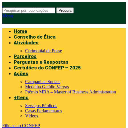
Procura
Menu
Home
Conselho de Ética
Atividades
Cerimonial de Posse
Parceiros
Perguntas e Respostas
Certidões do CONFEP – 2025
Ações
Campanhas Sociais
Medalha Getúlio Vargas
Prêmio MBA – Master of Business Administration
+Itens
Serviços Públicos
Casas Parlamentares
Vídeos
Filie-se ao CONFEP