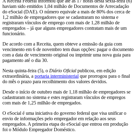
A Receita Federal informou que até as 17 horas desta sexta-feira (6)
haviam sido emitidos
1,04 milhão de
Documentos de Arrecadação
do eSocial (DAE). O número equivale a mais de 80% dos cerca de
1,2 milhão de empregadores que se cadastraram no sistema e
registraram vínculos de emprego com mais de 1,28 milhão de
empregados – já que alguns empregadores contratam mais de um
funcionário.
De acordo com a Receita, quem obteve a emissão da guia com
vencimento em 6 de novembro tem duas opções: pagar o documento
com a data de vencimento original ou imprimir uma nova guia para
pagamento até o dia 30.
Nesta quinta-feira (5), o
Diário Oficial
publicou, em edição
extraordinária, a
portaria interministerial
que prorrogou para o final
do mês o prazo para recolhimento dos valores devidos.
Desde o início de outubro mais de 1,18 milhão de empregadores se
cadastraram no sistema e estes registraram vínculos de empregos
com mais de 1,25 milhão de empregados.
O eSocial é uma iniciativa do governo federal que visa unificar o
envio de informações pelo empregador em relação aos seus
empregados. A primeira etapa do eSocial que entrou em produção
foi o Módulo Empregador Doméstico.