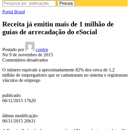
Procura
Portal Brasil
Receita já emitiu mais de 1 milhão de
guias de arrecadação do eSocial
Postado por
confep
No 9 de novembro de 2015
em
Comentários desativados
Receita
O número equivale a aproximadamente 82% dos cerca de 1,2
já
milhão de empregadores que se cadastraram no sistema e registraram
emitiu
vínculos de emprego
mais
de
1
publicado
:
milhão
06/11/2015 17h20
de
guias
de
última modificação
:
arrecadação
06/11/2015 20h31
do
eSocial