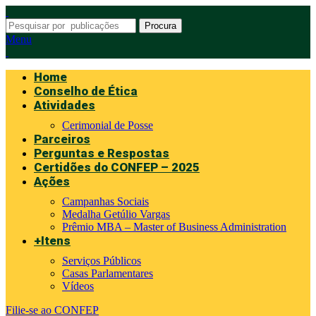
Procura
Menu
Home
Conselho de Ética
Atividades
Cerimonial de Posse
Parceiros
Perguntas e Respostas
Certidões do CONFEP – 2025
Ações
Campanhas Sociais
Medalha Getúlio Vargas
Prêmio MBA – Master of Business Administration
+Itens
Serviços Públicos
Casas Parlamentares
Vídeos
Filie-se ao CONFEP