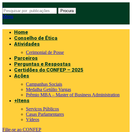
Procura
Menu
Home
Conselho de Ética
Atividades
Cerimonial de Posse
Parceiros
Perguntas e Respostas
Certidões do CONFEP – 2025
Ações
Campanhas Sociais
Medalha Getúlio Vargas
Prêmio MBA – Master of Business Administration
+Itens
Serviços Públicos
Casas Parlamentares
Vídeos
Filie-se ao CONFEP