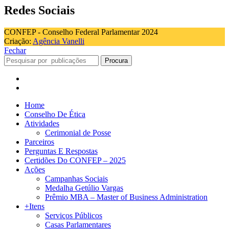
Redes Sociais
CONFEP - Conselho Federal Parlamentar 2024
Criação:
Agência Vanelli
Fechar
Procura
Home
Conselho De Ética
Atividades
Cerimonial de Posse
Parceiros
Perguntas E Respostas
Certidões Do CONFEP – 2025
Ações
Campanhas Sociais
Medalha Getúlio Vargas
Prêmio MBA – Master of Business Administration
+Itens
Serviços Públicos
Casas Parlamentares