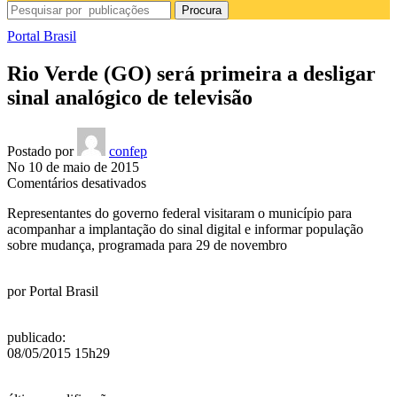
Procura
Portal Brasil
Rio Verde (GO) será primeira a desligar
sinal analógico de televisão
Postado por
confep
No 10 de maio de 2015
em
Comentários desativados
Rio
Representantes do governo federal visitaram o município para
Verde
acompanhar a implantação do sinal digital e informar população
(GO)
sobre mudança, programada para 29 de novembro
será
primeira
a
por
Portal Brasil
desligar
sinal
analógico
publicado
:
de
08/05/2015 15h29
televisão