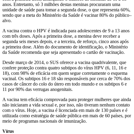
anos.
Entretanto, só 3 milhões destas meninas procuraram uma
unidade de saúde para tomar a segunda dose, o que representa 60%,
sendo que a meta do Ministério da Saúde é vacinar 80% do público–
alvo.
A vacina contra o HPV é indicada para adolescentes de 9 a 13 anos
com três doses. Após a primeira dose, a menina deve receber a
segunda seis meses depois, e a terceira, de reforço, cinco anos após
a primeira dose. Além do documento de identificação, o Ministério
da Saúde recomenda que seja apresentado o cartão de vacinação.
Desde março de 2014, o SUS oferece a vacina quadrivalente, que
confere proteção contra quatro subtipos do vírus HPV (6, 11, 16 e
18), com 98% de eficácia em quem segue corretamente o esquema
vacinal. Os subtipos 16 e 18 são responsáveis por cerca de 70% dos
casos de câncer do colo do útero em todo mundo e os subtipos 6 e
11 por 90% das verrugas anogenitais.
A vacina tem eficácia comprovada para proteger mulheres que ainda
não iniciaram a vida sexual e, por isso, não tiveram nenhum contato
com o vírus. Hoje, a vacina é licenciada em mais de 130 países e é
utilizada como estratégia de saúde pública em mais de 60 países, por
meio de programas nacionais de imunização.
Vírus