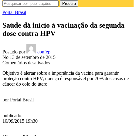
Procura
Portal Brasil
Saúde dá início à vacinação da segunda
dose contra HPV
Postado por
confep
No 13 de setembro de 2015
em
Comentários desativados
Saúde
Objetivo é alertar sobre a importância da vacina para garantir
dá
proteção contra HPV; doença é responsável por 70% dos casos de
início
câncer do colo do útero
à
vacinação
da
por
Portal Brasil
segunda
dose
contra
publicado
:
HPV
10/09/2015 19h30