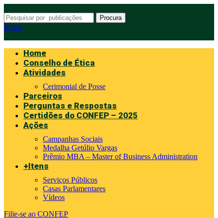
Procura
Menu
Home
Conselho de Ética
Atividades
Cerimonial de Posse
Parceiros
Perguntas e Respostas
Certidões do CONFEP – 2025
Ações
Campanhas Sociais
Medalha Getúlio Vargas
Prêmio MBA – Master of Business Administration
+Itens
Serviços Públicos
Casas Parlamentares
Vídeos
Filie-se ao CONFEP