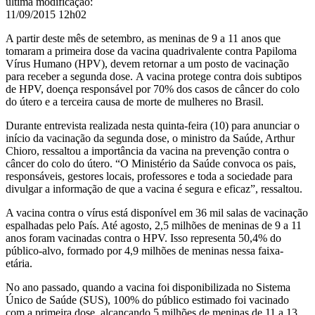
última modificação
:
11/09/2015 12h02
A partir deste mês de setembro, as meninas de 9 a 11 anos que
tomaram a primeira dose da vacina quadrivalente contra Papiloma
Vírus Humano (HPV), devem retornar a um posto de vacinação
para receber a segunda dose.
A vacina protege contra dois subtipos
de HPV, doença responsável por 70% dos casos de câncer do colo
do útero e a terceira causa de morte de mulheres no Brasil.
Durante entrevista realizada nesta quinta-feira (10) para anunciar o
início da vacinação da segunda dose, o ministro da Saúde, Arthur
Chioro, ressaltou a importância da vacina na prevenção contra o
câncer do colo do útero. “O Ministério da Saúde convoca os pais,
responsáveis, gestores locais, professores e toda a sociedade para
divulgar a informação de que a vacina é segura e eficaz”, ressaltou.
A vacina contra o vírus está disponível em 36 mil salas de vacinação
espalhadas pelo País. Até agosto, 2,5 milhões de meninas de 9 a 11
anos foram vacinadas contra o HPV. Isso representa 50,4% do
público-alvo, formado por 4,9 milhões de meninas nessa faixa-
etária.
No ano passado, quando a vacina foi disponibilizada no Sistema
Único de Saúde (SUS), 100% do público estimado foi vacinado
com a primeira dose, alcançando 5 milhões de meninas de 11 a 13