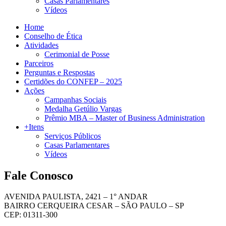
Casas Parlamentares
Vídeos
Home
Conselho de Ética
Atividades
Cerimonial de Posse
Parceiros
Perguntas e Respostas
Certidões do CONFEP – 2025
Ações
Campanhas Sociais
Medalha Getúlio Vargas
Prêmio MBA – Master of Business Administration
+Itens
Serviços Públicos
Casas Parlamentares
Vídeos
Fale Conosco
AVENIDA PAULISTA, 2421 – 1° ANDAR
BAIRRO CERQUEIRA CESAR – SÃO PAULO – SP
CEP: 01311-300