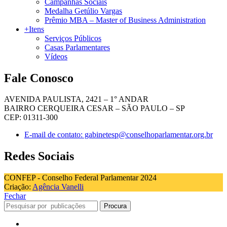
Campanhas Sociais
Medalha Getúlio Vargas
Prêmio MBA – Master of Business Administration
+Itens
Serviços Públicos
Casas Parlamentares
Vídeos
Fale Conosco
AVENIDA PAULISTA, 2421 – 1° ANDAR
BAIRRO CERQUEIRA CESAR – SÃO PAULO – SP
CEP: 01311-300
E-mail de contato: gabinetesp@conselhoparlamentar.org.br
Redes Sociais
CONFEP - Conselho Federal Parlamentar 2024
Criação:
Agência Vanelli
Fechar
Procura