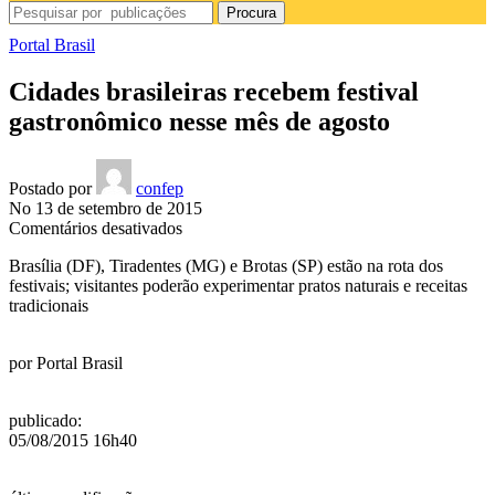
Procura
Portal Brasil
Cidades brasileiras recebem festival
gastronômico nesse mês de agosto
Postado por
confep
No 13 de setembro de 2015
em
Comentários desativados
Cidades
Brasília (DF), Tiradentes (MG) e Brotas (SP) estão na rota dos
brasileiras
festivais; visitantes poderão experimentar pratos naturais e receitas
recebem
tradicionais
festival
gastronômico
nesse
por
Portal Brasil
mês
de
agosto
publicado
:
05/08/2015 16h40