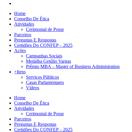
Home
Conselho De Ética
Atividades
Cerimonial de Posse
Parceiros
Perguntas E Respostas
Certidões Do CONFEP – 2025
Ações
Campanhas Sociais
Medalha Getúlio Vargas
Prêmio MBA – Master of Business Administration
+Itens
Serviços Públicos
Casas Parlamentares
Vídeos
Home
Conselho De Ética
Atividades
Cerimonial de Posse
Parceiros
Perguntas E Respostas
Certidões Do CONFEP – 2025