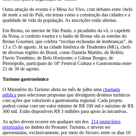
Outra atração do evento é o Mesa Ao Vivo, com debates entre chefs
de norte a sul do País, em temas como a construção das cidades e a
qualidade de vida da população. As inscrições estão abertas.
Em Brotas, no interior de São Paulo, o picadinho da vó, o capeletti
da Nona, o cordeiro roseira e o baião de Brotas são as estrelas do
Brotas Gourmet, que celebra “receitas recheadas de lembranças”, de
13 a 15 de agosto. Já na cidade histórica de Tiradentes (MG), chefs
de diversas regiões do Brasil, como Daniela Martins, de Belém;
Flavio Trombino, de Belo Horizonte; e Gilmar Borges, de
Pirenópolis, participam do 18º Festival Cultura e Gastronomia entre
21 de 30 de agosto.
Turismo gastronômico
O Ministério do Turismo abriu no mês de julho uma
chamada
pública
para selecionar propostas que divulguem destinos turísticos
com ações que valorizem a gastronomia regional.
Cada projeto
poderá contar com um valor mínimo de R$ 100 mil e máximo de R$
300 mil.
Estão disponíveis R$ 3 milhões para apoio às iniciativas.
As ações devem ocorrer em qualquer um dos
214 municípios
priorizados
no âmbito do Pronatec Turismo, e devem ser
apresentadas, exclusivamente, por meio do Siconv, entre os dias 10