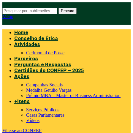
Procura
Menu
Home
Conselho de Ética
Atividades
Cerimonial de Posse
Parceiros
Perguntas e Respostas
Certidões do CONFEP – 2025
Ações
Campanhas Sociais
Medalha Getúlio Vargas
Prêmio MBA – Master of Business Administration
+Itens
Serviços Públicos
Casas Parlamentares
Vídeos
Filie-se ao CONFEP