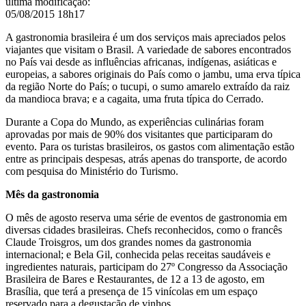
última modificação
:
05/08/2015 18h17
A gastronomia brasileira é um dos serviços mais apreciados pelos
viajantes que visitam o Brasil.
A variedade de sabores encontrados
no País vai desde as influências africanas, indígenas, asiáticas e
europeias, a sabores originais do País como o jambu, uma erva típica
da região Norte do País; o tucupi, o sumo amarelo extraído da raiz
da mandioca brava; e a cagaita, uma fruta típica do Cerrado.
Durante a Copa do Mundo, as experiências culinárias foram
aprovadas por mais de 90% dos visitantes que participaram do
evento. Para os turistas brasileiros, o
s gastos com alimentação estão
entre as principais despesas, atrás apenas do transporte,
de acordo
com pesquisa do Ministério do Turismo.
Mês da gastronomia
O mês de agosto reserva uma série de eventos de gastronomia em
diversas cidades brasileiras. Chefs reconhecidos, como o francês
Claude Troisgros, um dos grandes nomes da gastronomia
internacional; e Bela Gil, conhecida pelas receitas saudáveis e
ingredientes naturais, participam do 27º Congresso da Associação
Brasileira de Bares e Restaurantes, de 12 a 13 de agosto, em
Brasília, que terá a presença de 15 vinícolas em um espaço
reservado para a degustação de vinhos.