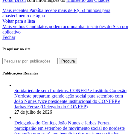
Portal Brasil
com informações do
Ministério das Cidades
Mais recentes
Paraíba recebe mais de R$ 53 milhões para
abastecimento de água
Voltar para a lista
Mais velhos
Candidatos podem acompanhar inscrições do Sisu por
aplicativo
Fechar
Pesquisar no site
Procura
Publicações Recentes
Solidariedade sem fronteiras: CONFEP e Instituto Conexão
Nordeste preparam grande ação social para setembro com
João Nunes (vice presidente institucional do CONFEP e
Jarbas Ferraz (Delegado do CONFEP)
27 de julho de 2026
Delegados do Confep, João Nunes e Jarbas Ferraz,
participarão em setembro de movimento social no nordeste
(conexão nordeste), em benefício dos mais necessitados.