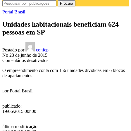
Procura
Portal Brasil
Unidades habitacionais beneficiam 624
pessoas em SP
Postado por
confep
No 23 de junho de 2015
em
Comentários desativados
Unidades
O empreendimento conta com 156 unidades divididas em 6 blocos
habitacionais
de apartamentos.
beneficiam
624
pessoas
por
Portal Brasil
em
SP
publicado
:
19/06/2015 00h00
última modificação
: