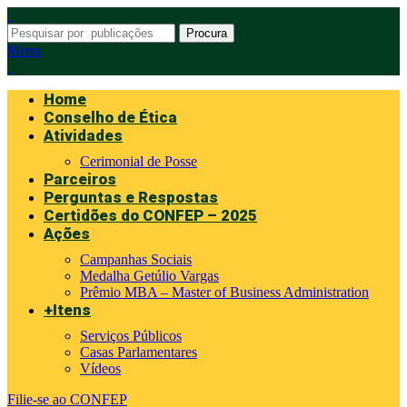
Procura
Menu
Home
Conselho de Ética
Atividades
Cerimonial de Posse
Parceiros
Perguntas e Respostas
Certidões do CONFEP – 2025
Ações
Campanhas Sociais
Medalha Getúlio Vargas
Prêmio MBA – Master of Business Administration
+Itens
Serviços Públicos
Casas Parlamentares
Vídeos
Filie-se ao CONFEP