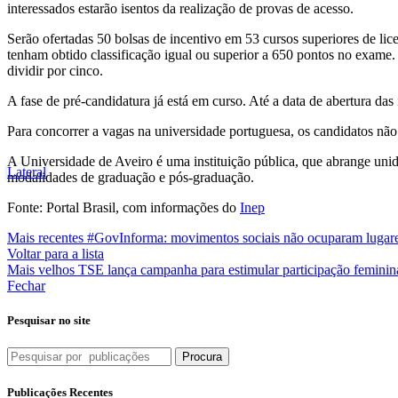
interessados estarão isentos da realização de provas de acesso.
Serão ofertadas 50 bolsas de incentivo em 53 cursos superiores de lic
tenham obtido classificação igual ou superior a 650 pontos no exame. P
dividir por cinco.
A fase de pré-candidatura já está em curso. Até a data de abertura das 
Para concorrer a vagas na universidade portuguesa, os candidatos nã
A Universidade de Aveiro é uma instituição pública, que abrange uni
Lateral
modalidades de graduação e pós-graduação.
Fonte: Portal Brasil, com informações do
Inep
Mais recentes
#GovInforma: movimentos sociais não ocuparam lugares
Voltar para a lista
Mais velhos
TSE lança campanha para estimular participação feminina
Fechar
Pesquisar no site
Procura
Publicações Recentes