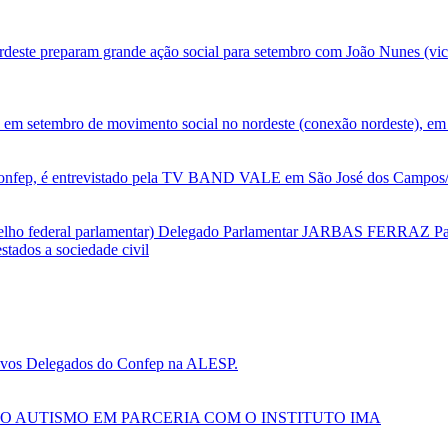
deste preparam grande ação social para setembro com João Nunes (vic
 em setembro de movimento social no nordeste (conexão nordeste), em 
nfep, é entrevistado pela TV BAND VALE em São José dos Campos/SP
selho federal parlamentar) Delegado Parlamentar JARBAS FERRAZ Par
tados a sociedade civil
 novos Delegados do Confep na ALESP.
O AUTISMO EM PARCERIA COM O INSTITUTO IMA