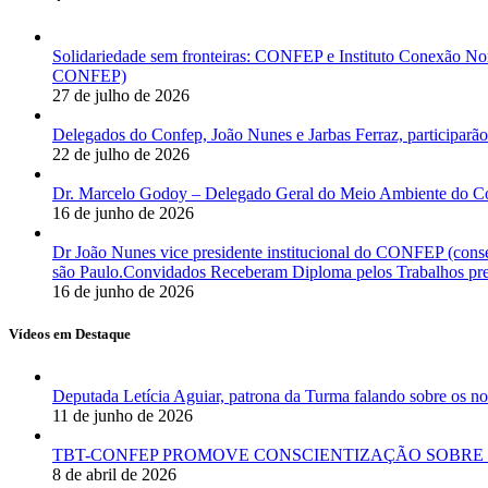
Solidariedade sem fronteiras: CONFEP e Instituto Conexão Nor
CONFEP)
27 de julho de 2026
Delegados do Confep, João Nunes e Jarbas Ferraz, participarão
22 de julho de 2026
Dr. Marcelo Godoy – Delegado Geral do Meio Ambiente do Co
16 de junho de 2026
Dr João Nunes vice presidente institucional do CONFEP (con
são Paulo.Convidados Receberam Diploma pelos Trabalhos pres
16 de junho de 2026
Vídeos em Destaque
Deputada Letícia Aguiar, patrona da Turma falando sobre os
11 de junho de 2026
TBT-CONFEP PROMOVE CONSCIENTIZAÇÃO SOBRE 
8 de abril de 2026