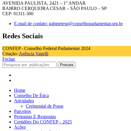
AVENIDA PAULISTA, 2421 – 1° ANDAR
BAIRRO CERQUEIRA CESAR – SÃO PAULO – SP
CEP: 01311-300
E-mail de contato: gabinetesp@conselhoparlamentar.org.br
Redes Sociais
CONFEP - Conselho Federal Parlamentar 2024
Criação:
Agência Vanelli
Fechar
Procura
Home
Conselho De Ética
Atividades
Cerimonial de Posse
Parceiros
Perguntas E Respostas
Certidões Do CONFEP – 2025
Ações