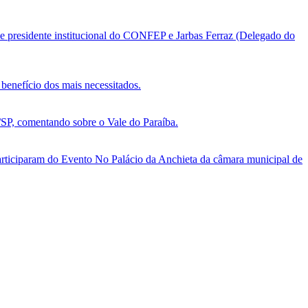
e presidente institucional do CONFEP e Jarbas Ferraz (Delegado do
benefício dos mais necessitados.
, comentando sobre o Vale do Paraíba.
ticiparam do Evento No Palácio da Anchieta da câmara municipal de