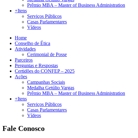
Prêmio MBA – Master of Business Administration
+Itens
Serviços Públicos
Casas Parlamentares
Vídeos
Home
Conselho de Ética
Atividades
Cerimonial de Posse
Parceiros
Perguntas e Respostas
Certidões do CONFEP – 2025
Ações
Campanhas Sociais
Medalha Getúlio Vargas
Prêmio MBA – Master of Business Administration
+Itens
Serviços Públicos
Casas Parlamentares
Vídeos
Fale Conosco