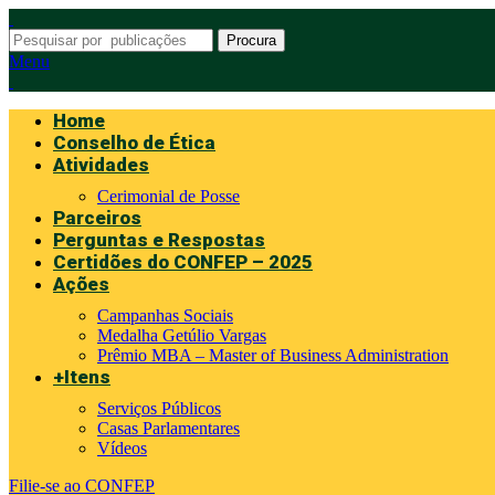
Procura
Menu
Home
Conselho de Ética
Atividades
Cerimonial de Posse
Parceiros
Perguntas e Respostas
Certidões do CONFEP – 2025
Ações
Campanhas Sociais
Medalha Getúlio Vargas
Prêmio MBA – Master of Business Administration
+Itens
Serviços Públicos
Casas Parlamentares
Vídeos
Filie-se ao CONFEP