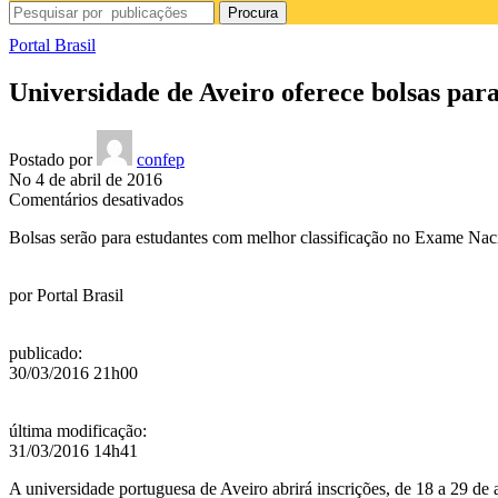
Procura
Portal Brasil
Universidade de Aveiro oferece bolsas para
Postado por
confep
No 4 de abril de 2016
em
Comentários desativados
Universidade
Bolsas serão para estudantes com melhor classificação no Exame Naci
de
Aveiro
oferece
por
Portal Brasil
bolsas
para
brasileiros
publicado
:
30/03/2016 21h00
última modificação
:
31/03/2016 14h41
A universidade portuguesa de Aveiro abrirá inscrições, de 18 a 29 de