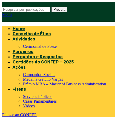
Procura
Menu
Home
Conselho de Ética
Atividades
Cerimonial de Posse
Parceiros
Perguntas e Respostas
Certidões do CONFEP – 2025
Ações
Campanhas Sociais
Medalha Getúlio Vargas
Prêmio MBA – Master of Business Administration
+Itens
Serviços Públicos
Casas Parlamentares
Vídeos
Filie-se ao CONFEP