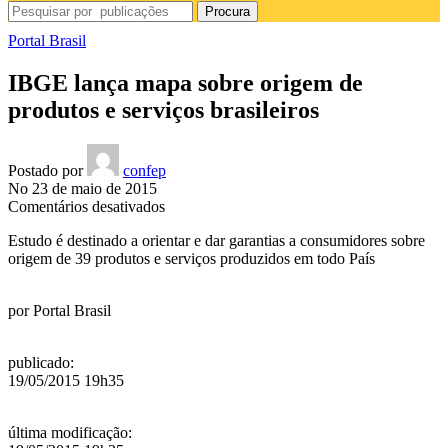
Procura
Portal Brasil
IBGE lança mapa sobre origem de
produtos e serviços brasileiros
Postado por
confep
No 23 de maio de 2015
em
Comentários desativados
IBGE
Estudo é destinado a orientar e dar garantias a consumidores sobre
lança
origem de 39 produtos e serviços produzidos em todo País
mapa
sobre
origem
por
Portal Brasil
de
produtos
e
publicado
:
serviços
19/05/2015 19h35
brasileiros
última modificação
: