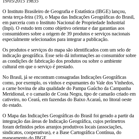
19/05/2015 19h35
O Instituto Brasileiro de Geografia e Estatística (IBGE) lançou,
nesta terça-feira (19), o Mapa das Indicações Geográficas do Brasil,
em parceria com o Instituto Nacional de Propriedade Industrial
(Inpi). O estudo tem como objetivo orientar e dar garantias aos
consumidores sobre a origem de 39 produtos e serviços nacionais
especialmente selecionados para integrar a publicação.
Os produtos e serviços do mapa são identificados com um selo de
indicação geográfica. Esse selo dá informações ao consumidor sobre
as condições de fabricação dos produtos ou sobre o ambiente
cultural em que o serviço é prestado.
No Brasil, já se encontram consagradas Indicações Geográficas
como, por exemplo, os vinhos e espumantes do Vale dos Vinhedos,
a carne bovina de alta qualidade do Pampa Gaúcho da Campanha
Meridional, e o camarão de Costa Negra, tipo de camarão criado em
cativeiro, no Ceará, em fazendas do Baixo Acaraú, no litoral oeste
do estado.
O Mapa das Indicações Geográficas do Brasil foi gerado a partir da
integração das áreas de Indicação Geográfica, cujos perímetros
foram definidos pelos arranjos produtivos locais (associações,
sindicatos, cooperativas), e a Base Cartográfica Contínua, do
mapeamento do IBGE.