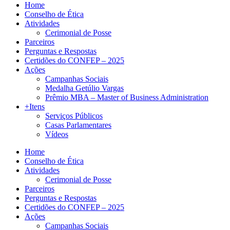
Home
Conselho de Ética
Atividades
Cerimonial de Posse
Parceiros
Perguntas e Respostas
Certidões do CONFEP – 2025
Ações
Campanhas Sociais
Medalha Getúlio Vargas
Prêmio MBA – Master of Business Administration
+Itens
Serviços Públicos
Casas Parlamentares
Vídeos
Home
Conselho de Ética
Atividades
Cerimonial de Posse
Parceiros
Perguntas e Respostas
Certidões do CONFEP – 2025
Ações
Campanhas Sociais