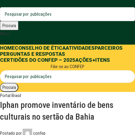
Procura
Menu
HOME
CONSELHO DE ÉTICA
ATIVIDADES
PARCEIROS
PERGUNTAS E RESPOSTAS
CERTIDÕES DO CONFEP – 2025
AÇÕES
+ITENS
Filie-se ao CONFEP
Procura
Portal Brasil
Iphan promove inventário de bens
culturais no sertão da Bahia
Postado por
confep