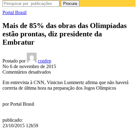
Procura
Portal Brasil
Mais de 85% das obras das Olimpíadas
estão prontas, diz presidente da
Embratur
Postado por
confep
No 6 de novembro de 2015
em
Comentários desativados
Mais
Em entrevista à CNN, Vinicius Lummertz afirma que não haverá
de
correria de última hora na preparação dos Jogos Olímpicos
85%
das
obras
por
Portal Brasil
das
Olimpíadas
estão
publicado
:
prontas,
23/10/2015 12h59
diz
presidente