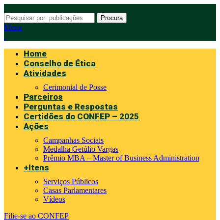
Procura
Menu
Home
Conselho de Ética
Atividades
Cerimonial de Posse
Parceiros
Perguntas e Respostas
Certidões do CONFEP – 2025
Ações
Campanhas Sociais
Medalha Getúlio Vargas
Prêmio MBA – Master of Business Administration
+Itens
Serviços Públicos
Casas Parlamentares
Vídeos
Filie-se ao CONFEP