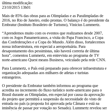
da
última modificação
:
Embratur
23/10/2015 13h01
Mais de 85% das obras
para as Olimpíadas e as Paralimpíadas de
2016, no Rio de Janeiro, estão prontas. O balanço é do
presidente da
Embratur (Instituto Brasileiro de Turismo), Vinicius Lummertz.
“Aprendemos muito com os eventos que realizamos desde 2007,
com os Jogos Panamericanos, a visita do Papa Francisco, a Copa
das Confederações e a Copa do Mundo. Além disso, fortalecemos
nossa infraestrutura, em especial a aeroportuária. Para
desapontamento dos pessimistas, não haverá correria de última
hora”, comentou Lummertz, em
entrevista ao programa de TV
norte-americano Quest means Business, veiculado pela rede CNN.
Para Lummertz, o País está preparado para oferecer infraestrutura e
organização adequadas aos milhares de atletas e turistas
estrangeiros.
O presidente da Embratur também informou ao programa que
acredita no incremento do fluxo turístico norte-americano para o
Brasil durante as Olimpíadas, em especial por causa da aprovação
do projeto que permitirá a suspensão da necessidade do visto de
entrada no país (a proposta foi aprovada pela Câmara e está na
iminência de passar por votação no Senado). Lummertz revelou ser