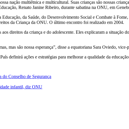
a nação multiétnica e multicultural. Suas crianças são nossas crianças
a Educação, Renato Janine Ribeiro, durante sabatina na ONU, em Geneb
 da Educação, da Saúde, do Desenvolvimento Social e Combate à Fome, d
ireitos da Criança da ONU. O último encontro foi realizado em 2004.
as aos direitos da criança e do adolescente. Eles explicaram a situaçã
emas, mas são nossa esperança”, disse a equatoriana Sara Oviedo, vice
ís definirá ações e estratégias para melhorar a qualidade da educação 
ma do Conselho de Segurança
idade infantil, diz ONU