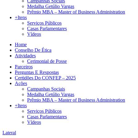
Campanhas Sociais
Medalha Getúlio Vargas
Prêmio MBA – Master of Business Administration
+Itens
Serviços Públicos
Casas Parlamentares
Vídeos
Home
Conselho De Ética
Atividades
Cerimonial de Posse
Parceiros
Perguntas E Respostas
Certidões Do CONFEP – 2025
Ações
Campanhas Sociais
Medalha Getúlio Vargas
Prêmio MBA – Master of Business Administration
+Itens
Serviços Públicos
Casas Parlamentares
Vídeos
Lateral