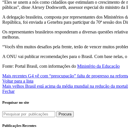
“Eles se unem a nós como cidadãos que estimulam o crescimento de noss
públicas”, disse Alexey Dodsworth, assessor especial do ministro d
A delegação brasileira, composta por representantes dos Ministérios
República, foi enviada a Genebra para participar da 70ª sessão dos D
Os representantes brasileiros responderam a diversas questões relativ
melhoras.
“Vocês têm muitos desafios pela frente, terão de vencer muitos probl
A ONU vai publicar recomendações para o Brasil. Com base nelas, o Pa
Fonte: Portal Brasil, com informações do
Ministério da Educação
Mais recentes
G4 vê com “preocupação” falta de progresso na refor
Voltar para a lista
Mais velhos
Brasil está acima da média mundial na redução da mortal
Fechar
Pesquisar no site
Procura
Publicações Recentes