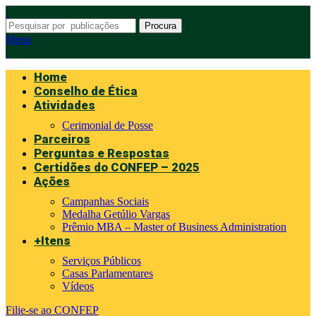
Procura
Menu
Home
Conselho de Ética
Atividades
Cerimonial de Posse
Parceiros
Perguntas e Respostas
Certidões do CONFEP – 2025
Ações
Campanhas Sociais
Medalha Getúlio Vargas
Prêmio MBA – Master of Business Administration
+Itens
Serviços Públicos
Casas Parlamentares
Vídeos
Filie-se ao CONFEP