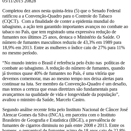
05/11/2015 20h28
Completou dez anos nesta quinta-feira (5) que o Senado Federal
ratificou a
a Convenção-Quadro para o Controle do Tabaco
(CQCT).
Com a finalidade de conter a epidemia mundial do
tabagismo, a ação tem garantido importantes avanços no combate ao
tabaco no País, que tem registrado uma expressiva redução de
fumantes nos últimos 25 anos, destaca o Ministério da Saúde. O
número de fumantes masculinos reduziu de 43,3% em 1989 para
18,9% em 2013. Entre as mulheres o índice caiu de 27% para 11%
no mesmo período.
“No mundo inteiro o Brasil é referência pelo êxito nas políticas de
combate ao tabagismo. A redução do número de fumantes, quando
já tivemos quase 40% de fumantes no País, é uma vitória que
devemos comemorar, mas ao mesmo tempo nos deixa alertas para
continuar na luta. Ser membro da Convenção-Quadro é um desafio,
mas temos a certeza que essas diretrizes são fundamentais para
avançarmos na qualidade de vida e longevidade da população”,
avaliou o ministro da Saúde, Marcelo Castro.
Segundo análise recente feita pelo Instituto Nacional de Câncer José
Alencar Gomes da Silva (INCA), em parceira com o Instituto
Brasileiro de Geografia e Estatística (IBGE), a prevalência de
fumantes de cigarros diminuiu no país entre 2008 e 2013. Entre os
homens, o percentual de fumantes acima de 18 anos caiu de 22,8%