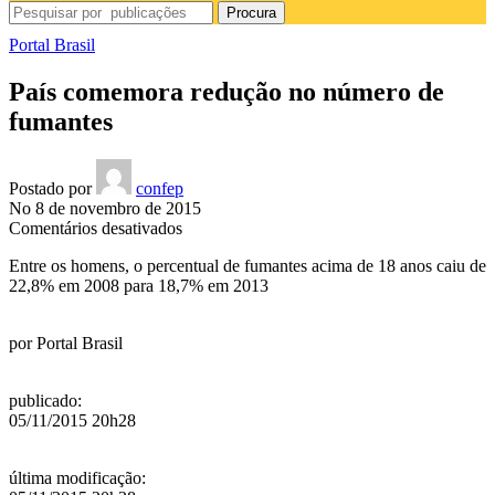
Procura
Portal Brasil
País comemora redução no número de
fumantes
Postado por
confep
No 8 de novembro de 2015
em
Comentários desativados
País
Entre os homens, o percentual de fumantes acima de 18 anos caiu de
comemora
22,8% em 2008 para 18,7% em 2013
redução
no
número
por
Portal Brasil
de
fumantes
publicado
:
05/11/2015 20h28
última modificação
: