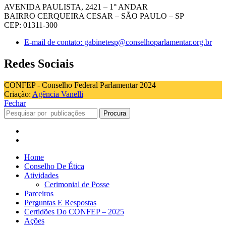
AVENIDA PAULISTA, 2421 – 1° ANDAR
BAIRRO CERQUEIRA CESAR – SÃO PAULO – SP
CEP: 01311-300
E-mail de contato: gabinetesp@conselhoparlamentar.org.br
Redes Sociais
CONFEP - Conselho Federal Parlamentar 2024
Criação:
Agência Vanelli
Fechar
Procura
Home
Conselho De Ética
Atividades
Cerimonial de Posse
Parceiros
Perguntas E Respostas
Certidões Do CONFEP – 2025
Ações