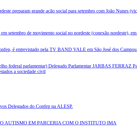
deste preparam grande ação social para setembro com João Nunes (vic
 em setembro de movimento social no nordeste (conexão nordeste), em 
nfep, é entrevistado pela TV BAND VALE em São José dos Campos/SP
selho federal parlamentar) Delegado Parlamentar JARBAS FERRAZ Par
tados a sociedade civil
 novos Delegados do Confep na ALESP.
O AUTISMO EM PARCERIA COM O INSTITUTO IMA