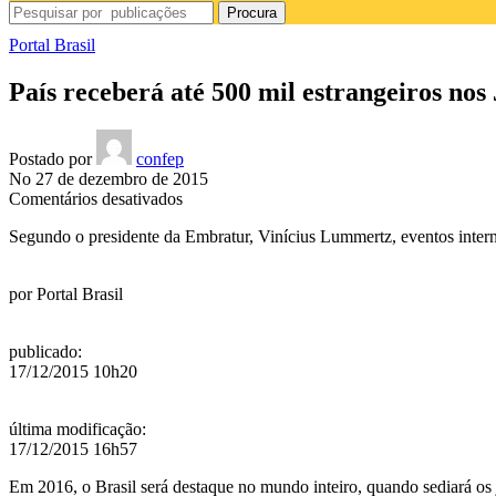
Procura
Portal Brasil
País receberá até 500 mil estrangeiros nos
Postado por
confep
No 27 de dezembro de 2015
em
Comentários desativados
País
Segundo o presidente da Embratur, Vinícius Lummertz, eventos intern
receberá
até
500
por
Portal Brasil
mil
estrangeiros
nos
publicado
:
Jogos
17/12/2015 10h20
Rio
2016
última modificação
:
17/12/2015 16h57
Em 2016, o Brasil será destaque no mundo inteiro, quando sediará os 