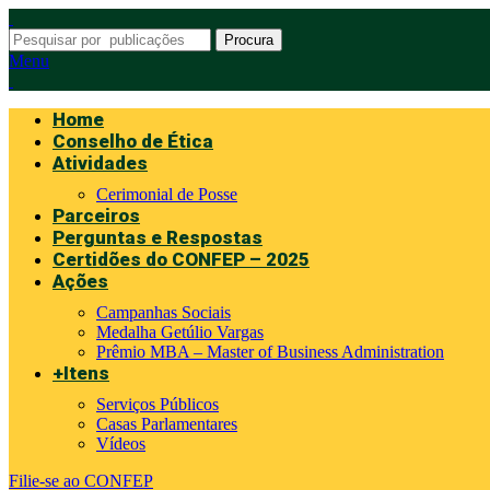
Procura
Menu
Home
Conselho de Ética
Atividades
Cerimonial de Posse
Parceiros
Perguntas e Respostas
Certidões do CONFEP – 2025
Ações
Campanhas Sociais
Medalha Getúlio Vargas
Prêmio MBA – Master of Business Administration
+Itens
Serviços Públicos
Casas Parlamentares
Vídeos
Filie-se ao CONFEP