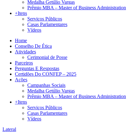
Medalha Getúlio Vargas
Prêmio MBA – Master of Business Administration
+Itens
Serviços Públicos
Casas Parlamentares
Vídeos
Home
Conselho De Ética
Atividades
Cerimonial de Posse
Parceiros
Perguntas E Respostas
Certidões Do CONFEP – 2025
Ações
Campanhas Sociais
Medalha Getúlio Vargas
Prêmio MBA – Master of Business Administration
+Itens
Serviços Públicos
Casas Parlamentares
Vídeos
Lateral