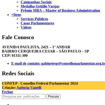
Campanhas Sociais
Medalha Getúlio Vargas
Prêmio MBA – Master of Business Administration
+Itens
Serviços Públicos
Casas Parlamentares
Vídeos
Fale Conosco
AVENIDA PAULISTA, 2421 – 1° ANDAR
BAIRRO CERQUEIRA CESAR – SÃO PAULO – SP
CEP: 01311-300
E-mail de contato: gabinetesp@conselhoparlamentar.org.b
Redes Sociais
CONFEP - Conselho Federal Parlamentar 2024
Criação:
Agência Vanelli
Fechar
Procura