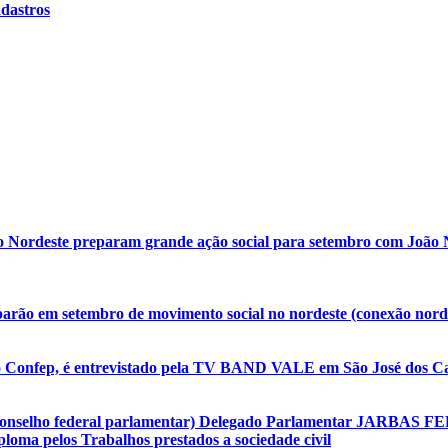
adastros
o Nordeste preparam grande ação social para setembro com João N
arão em setembro de movimento social no nordeste (conexão nordes
o Confep, é entrevistado pela TV BAND VALE em São José dos Ca
(conselho federal parlamentar) Delegado Parlamentar JARBAS F
oma pelos Trabalhos prestados a sociedade civil