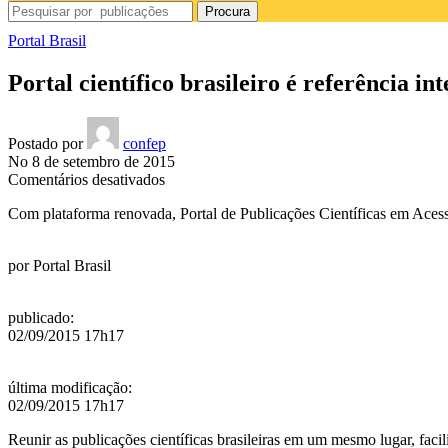
Procura
Portal Brasil
Portal científico brasileiro é referência in
Postado por
confep
No 8 de setembro de 2015
em
Comentários desativados
Portal
Com plataforma renovada, Portal de Publicações Científicas em Acesso
científico
brasileiro
é
por
Portal Brasil
referência
internacional
publicado
:
02/09/2015 17h17
última modificação
:
02/09/2015 17h17
Reunir as publicações científicas brasileiras em um mesmo lugar, faci