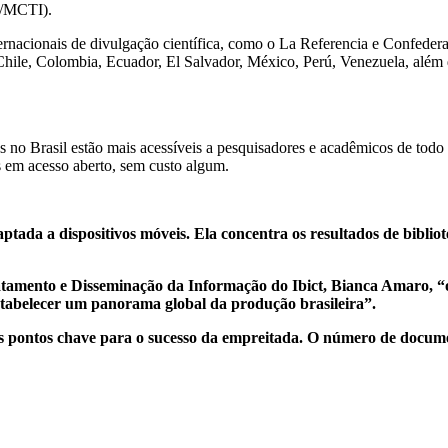
ct/MCTI).
nternacionais de divulgação científica, como o La Referencia e Confede
hile, Colombia, Ecuador, El Salvador, México, Perú, Venezuela, além d
as no Brasil estão mais acessíveis a pesquisadores e acadêmicos de tod
 em acesso aberto, sem custo algum.
a a dispositivos móveis. Ela concentra os resultados de bibliotecas
mento e Disseminação da Informação do Ibict, Bianca Amaro, “o O
stabelecer um panorama global da produção brasileira”.
s pontos chave para o sucesso da empreitada. O número de documen