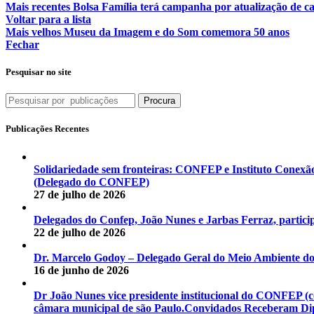
Mais recentes
Bolsa Família terá campanha por atualização de c
Voltar para a lista
Mais velhos
Museu da Imagem e do Som comemora 50 anos
Fechar
Pesquisar no site
Procura
Publicações Recentes
Solidariedade sem fronteiras: CONFEP e Instituto Conexã
(Delegado do CONFEP)
27 de julho de 2026
Delegados do Confep, João Nunes e Jarbas Ferraz, particip
22 de julho de 2026
Dr. Marcelo Godoy – Delegado Geral do Meio Ambiente d
16 de junho de 2026
Dr João Nunes vice presidente institucional do CONFEP 
câmara municipal de são Paulo.Convidados Receberam Dipl