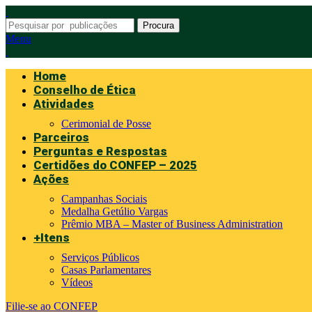
Procura
Menu
Home
Conselho de Ética
Atividades
Cerimonial de Posse
Parceiros
Perguntas e Respostas
Certidões do CONFEP – 2025
Ações
Campanhas Sociais
Medalha Getúlio Vargas
Prêmio MBA – Master of Business Administration
+Itens
Serviços Públicos
Casas Parlamentares
Vídeos
Filie-se ao CONFEP