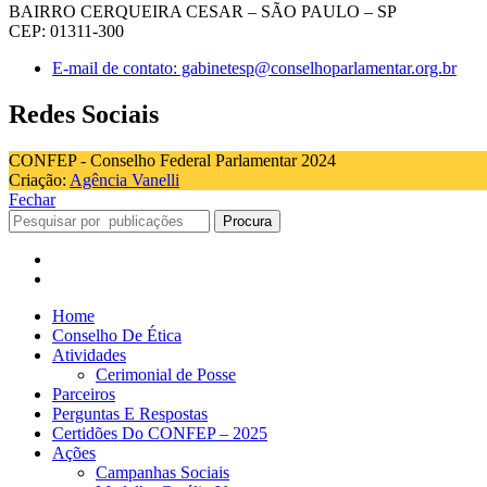
BAIRRO CERQUEIRA CESAR – SÃO PAULO – SP
CEP: 01311-300
E-mail de contato: gabinetesp@conselhoparlamentar.org.br
Redes Sociais
CONFEP - Conselho Federal Parlamentar 2024
Criação:
Agência Vanelli
Fechar
Procura
Home
Conselho De Ética
Atividades
Cerimonial de Posse
Parceiros
Perguntas E Respostas
Certidões Do CONFEP – 2025
Ações
Campanhas Sociais