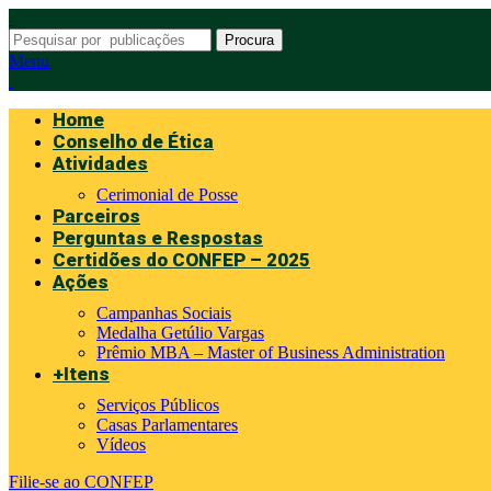
Procura
Menu
Home
Conselho de Ética
Atividades
Cerimonial de Posse
Parceiros
Perguntas e Respostas
Certidões do CONFEP – 2025
Ações
Campanhas Sociais
Medalha Getúlio Vargas
Prêmio MBA – Master of Business Administration
+Itens
Serviços Públicos
Casas Parlamentares
Vídeos
Filie-se ao CONFEP