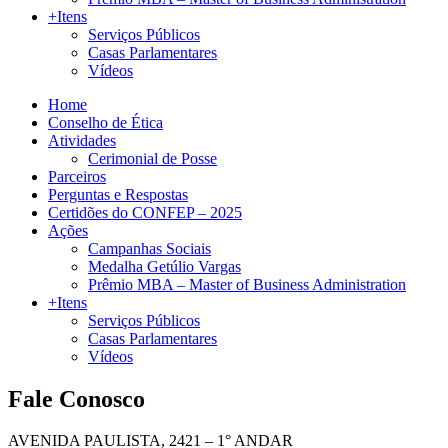
+Itens
Serviços Públicos
Casas Parlamentares
Vídeos
Home
Conselho de Ética
Atividades
Cerimonial de Posse
Parceiros
Perguntas e Respostas
Certidões do CONFEP – 2025
Ações
Campanhas Sociais
Medalha Getúlio Vargas
Prêmio MBA – Master of Business Administration
+Itens
Serviços Públicos
Casas Parlamentares
Vídeos
Fale Conosco
AVENIDA PAULISTA, 2421 – 1° ANDAR