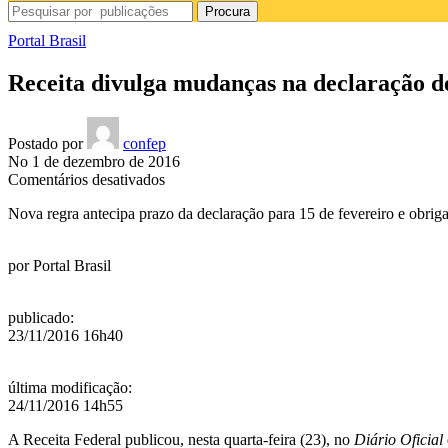
Procura
Portal Brasil
Receita divulga mudanças na declaração de
Postado por
confep
No 1 de dezembro de 2016
em
Comentários desativados
Receita
Nova regra antecipa prazo da declaração para 15 de fevereiro e obriga
divulga
mudanças
na
por
Portal Brasil
declaração
de
IR
publicado
:
retido
23/11/2016 16h40
na
fonte
última modificação
:
24/11/2016 14h55
A Receita Federal publicou, nesta quarta-feira (23), no
Diário Oficial