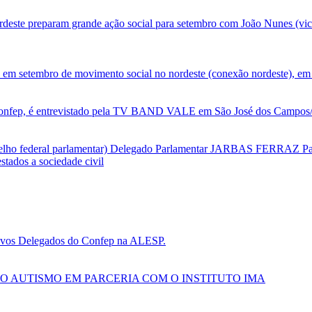
deste preparam grande ação social para setembro com João Nunes (vic
 em setembro de movimento social no nordeste (conexão nordeste), em 
nfep, é entrevistado pela TV BAND VALE em São José dos Campos/SP
selho federal parlamentar) Delegado Parlamentar JARBAS FERRAZ Par
tados a sociedade civil
 novos Delegados do Confep na ALESP.
O AUTISMO EM PARCERIA COM O INSTITUTO IMA