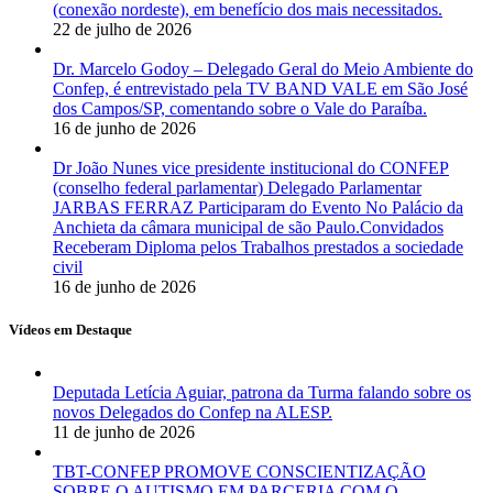
(conexão nordeste), em benefício dos mais necessitados.
22 de julho de 2026
Dr. Marcelo Godoy – Delegado Geral do Meio Ambiente do
Confep, é entrevistado pela TV BAND VALE em São José
dos Campos/SP, comentando sobre o Vale do Paraíba.
16 de junho de 2026
Dr João Nunes vice presidente institucional do CONFEP
(conselho federal parlamentar) Delegado Parlamentar
JARBAS FERRAZ Participaram do Evento No Palácio da
Anchieta da câmara municipal de são Paulo.Convidados
Receberam Diploma pelos Trabalhos prestados a sociedade
civil
16 de junho de 2026
Vídeos em Destaque
Deputada Letícia Aguiar, patrona da Turma falando sobre os
novos Delegados do Confep na ALESP.
11 de junho de 2026
TBT-CONFEP PROMOVE CONSCIENTIZAÇÃO
SOBRE O AUTISMO EM PARCERIA COM O