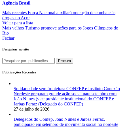
Agência Brasil
Mais recentes
Força Nacional auxiliará operação de combate às
drogas no Acre
Voltar para a lista
Mais velhos
Turismo promove ações para os Jogos Olímpicos do
Rio
Fechar
Pesquisar no site
Procura
Publicações Recentes
Solidariedade sem fronteiras: CONFEP e Instituto Conexão
Nordeste preparam grande ação social para setembro com
João Nunes (vice presidente institucional do CONFEP e
Jarbas Ferraz (Delegado do CONFEP)
27 de julho de 2026
Delegados do Confep, João Nunes e Jarbas Ferraz,
participarão em setembro de movimento social no nordeste