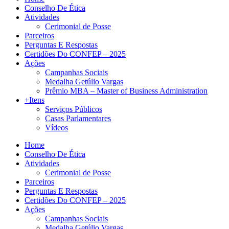
Conselho De Ética
Atividades
Cerimonial de Posse
Parceiros
Perguntas E Respostas
Certidões Do CONFEP – 2025
Ações
Campanhas Sociais
Medalha Getúlio Vargas
Prêmio MBA – Master of Business Administration
+Itens
Serviços Públicos
Casas Parlamentares
Vídeos
Home
Conselho De Ética
Atividades
Cerimonial de Posse
Parceiros
Perguntas E Respostas
Certidões Do CONFEP – 2025
Ações
Campanhas Sociais
Medalha Getúlio Vargas