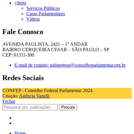
+Itens
Serviços Públicos
Casas Parlamentares
Vídeos
Fale Conosco
AVENIDA PAULISTA, 2421 – 1° ANDAR
BAIRRO CERQUEIRA CESAR – SÃO PAULO – SP
CEP: 01311-300
E-mail de contato: gabinetesp@conselhoparlamentar.org.br
Redes Sociais
CONFEP - Conselho Federal Parlamentar 2024
Criação:
Agência Vanelli
Fechar
Procura
Home