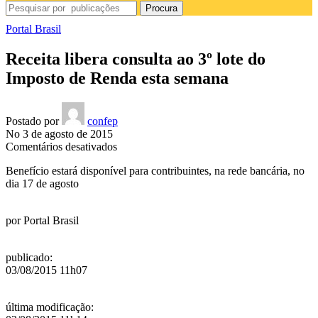
Procura
Portal Brasil
Receita libera consulta ao 3º lote do
Imposto de Renda esta semana
Postado por
confep
No 3 de agosto de 2015
em
Comentários desativados
Receita
Benefício estará disponível para contribuintes, na rede bancária, no
libera
dia 17 de agosto
consulta
ao
3º
por
Portal Brasil
lote
do
Imposto
publicado
:
de
03/08/2015 11h07
Renda
esta
semana
última modificação
: