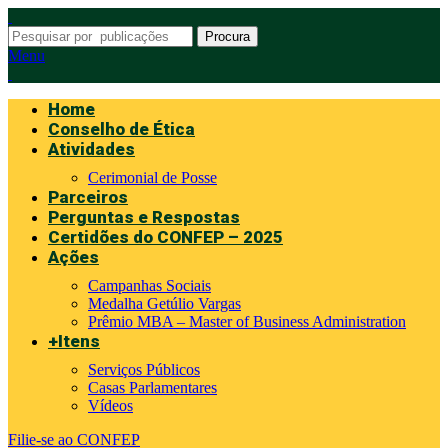
Procura
Menu
Home
Conselho de Ética
Atividades
Cerimonial de Posse
Parceiros
Perguntas e Respostas
Certidões do CONFEP – 2025
Ações
Campanhas Sociais
Medalha Getúlio Vargas
Prêmio MBA – Master of Business Administration
+Itens
Serviços Públicos
Casas Parlamentares
Vídeos
Filie-se ao CONFEP