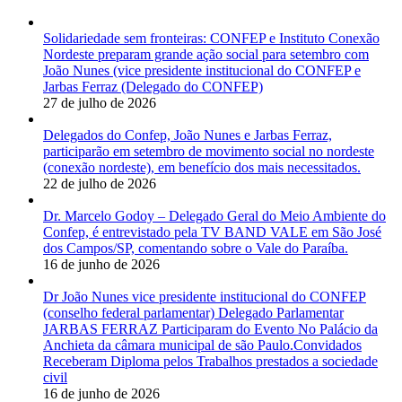
Solidariedade sem fronteiras: CONFEP e Instituto Conexão
Nordeste preparam grande ação social para setembro com
João Nunes (vice presidente institucional do CONFEP e
Jarbas Ferraz (Delegado do CONFEP)
27 de julho de 2026
Delegados do Confep, João Nunes e Jarbas Ferraz,
participarão em setembro de movimento social no nordeste
(conexão nordeste), em benefício dos mais necessitados.
22 de julho de 2026
Dr. Marcelo Godoy – Delegado Geral do Meio Ambiente do
Confep, é entrevistado pela TV BAND VALE em São José
dos Campos/SP, comentando sobre o Vale do Paraíba.
16 de junho de 2026
Dr João Nunes vice presidente institucional do CONFEP
(conselho federal parlamentar) Delegado Parlamentar
JARBAS FERRAZ Participaram do Evento No Palácio da
Anchieta da câmara municipal de são Paulo.Convidados
Receberam Diploma pelos Trabalhos prestados a sociedade
civil
16 de junho de 2026