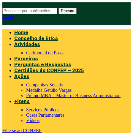
Procura
Menu
Home
Conselho de Ética
Atividades
Cerimonial de Posse
Parceiros
Perguntas e Respostas
Certidões do CONFEP – 2025
Ações
Campanhas Sociais
Medalha Getúlio Vargas
Prêmio MBA – Master of Business Administration
+Itens
Serviços Públicos
Casas Parlamentares
Vídeos
Filie-se ao CONFEP