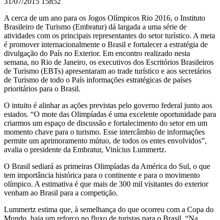
31/07/2015 15h52
A cerca de um ano para os Jogos Olímpicos Rio 2016, o Instituto
Brasileiro de Turismo (
Embratur
) dá largada a uma série de
atividades com os principais representantes do setor turístico. A meta
é promover internacionalmente o Brasil e fortalecer a estratégia de
divulgação do País no Exterior. Em encontro realizado nesta
semana, no Rio de Janeiro, os executivos dos Escritórios Brasileiros
de Turismo (EBTs) apresentaram ao trade turístico e aos secretários
de Turismo de todo o País informações estratégicas de países
prioritários para o Brasil.
O intuito é alinhar as ações previstas pelo governo federal junto aos
estados. “O mote das Olimpíadas é uma excelente oportunidade para
criarmos um espaço de discussão e fortalecimento do setor em um
momento chave para o turismo. Esse intercâmbio de informações
permite um aprimoramento mútuo, de todos os entes envolvidos”,
avalia o presidente da Embratur, Vinícius Lummertz.
O Brasil sediará as primeiras Olimpíadas da América do Sul, o que
tem importância histórica para o continente e para o movimento
olímpico. A estimativa é que mais de 300 mil visitantes do exterior
venham ao Brasil para a competição.
Lummertz estima que, à semelhança do que ocorreu com a Copa do
Mundo, haja um reforço no fluxo de turistas para o Brasil. “Na