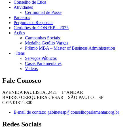
Conselho de Ética
Atividades
Cerimonial de Posse
Parceiros
Perguntas e Respostas
Certidões do CONFEP – 2025
Ações
Campanhas Sociais
Medalha Getúlio Vargas
Prêmio MBA – Master of Business Administration
+Itens
Serviços Públicos
Casas Parlamentares
Vídeos
Fale Conosco
AVENIDA PAULISTA, 2421 – 1° ANDAR
BAIRRO CERQUEIRA CESAR – SÃO PAULO – SP
CEP: 01311-300
E-mail de contato: gabinetesp@conselhoparlamentar.org.br
Redes Sociais