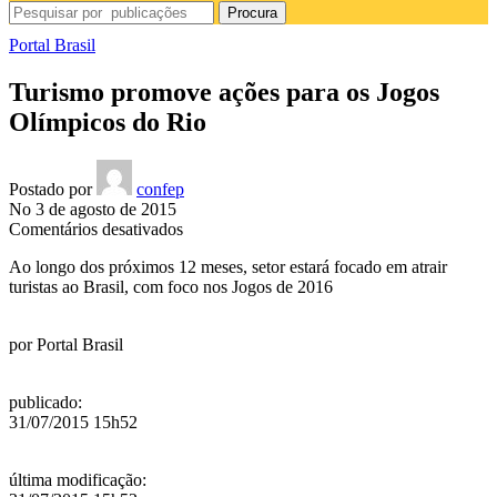
Procura
Portal Brasil
Turismo promove ações para os Jogos
Olímpicos do Rio
Postado por
confep
No 3 de agosto de 2015
em
Comentários desativados
Turismo
Ao longo dos próximos 12 meses, setor estará focado em atrair
promove
turistas ao Brasil, com foco nos Jogos de 2016
ações
para
os
por
Portal Brasil
Jogos
Olímpicos
do
publicado
:
Rio
31/07/2015 15h52
última modificação
: