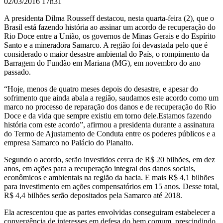
02/03/2016 17h31
diz
Dilma
A presidenta Dilma Rousseff destacou, nesta quarta-feira (2), que o
Brasil está fazendo história ao assinar um acordo de recuperação do
Rio Doce entre a União, os governos de Minas Gerais e do Espírito
Santo e a mineradora Samarco. A região foi devastada pelo que é
considerado o maior desastre ambiental do País, o rompimento da
Barragem do Fundão em Mariana (MG), em novembro do ano
passado.
“Hoje, menos de quatro meses depois do desastre, e apesar do
sofrimento que ainda abala a região, saudamos este acordo como um
marco no processo de reparação dos danos e de recuperação do Rio
Doce e da vida que sempre existiu em torno dele.Estamos fazendo
história com este acordo”, afirmou a presidenta durante a assinatura
do Termo de Ajustamento de Conduta entre os poderes públicos e a
empresa Samarco no Palácio do Planalto.
Segundo o acordo, serão investidos cerca de R$ 20 bilhões, em dez
anos, em ações para a recuperação integral dos danos sociais,
econômicos e ambientais na região da bacia. E mais R$ 4,1 bilhões
para investimento em ações compensatórios em 15 anos. Desse total,
R$ 4,4 bilhões serão depositados pela Samarco até 2018.
Ela acrescentou que as partes envolvidas conseguiram estabelecer a
convergência de interesses em defesa do bem comum, prescindindo