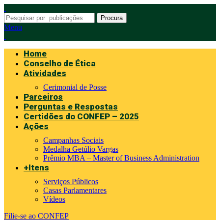
Procura
Menu
Home
Conselho de Ética
Atividades
Cerimonial de Posse
Parceiros
Perguntas e Respostas
Certidões do CONFEP – 2025
Ações
Campanhas Sociais
Medalha Getúlio Vargas
Prêmio MBA – Master of Business Administration
+Itens
Serviços Públicos
Casas Parlamentares
Vídeos
Filie-se ao CONFEP