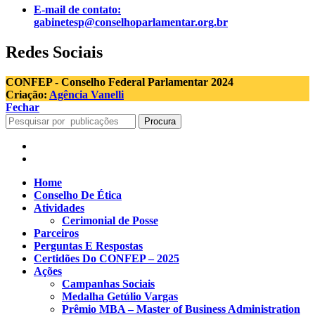
E-mail de contato:
gabinetesp@conselhoparlamentar.org.br
Redes Sociais
CONFEP - Conselho Federal Parlamentar 2024
Criação:
Agência Vanelli
Fechar
Procura
Home
Conselho De Ética
Atividades
Cerimonial de Posse
Parceiros
Perguntas E Respostas
Certidões Do CONFEP – 2025
Ações
Campanhas Sociais
Medalha Getúlio Vargas
Prêmio MBA – Master of Business Administration