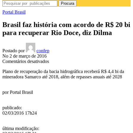
Procura
Portal Brasil
Brasil faz história com acordo de R$ 20 bi
para recuperar Rio Doce, diz Dilma
Postado por
confep
No 2 de março de 2016
em
Comentários desativados
Brasil
Plano de recuperação da bacia hidrográfica receberá R$ 4,4 bi da
faz
mineradora Samarco até 2018, além de repasses anuais até 2028
história
com
acordo
por
Portal Brasil
de
R$
20
publicado
:
bi
02/03/2016 17h24
para
recuperar
Rio
última modificação
:
Doce,