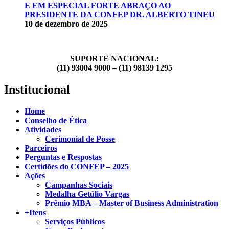
E EM ESPECIAL FORTE ABRAÇO AO
PRESIDENTE DA CONFEP DR. ALBERTO TINEU
10 de dezembro de 2025
SUPORTE NACIONAL:
(11) 93004 9000 – (11) 98139 1295
Institucional
Home
Conselho de Ética
Atividades
Cerimonial de Posse
Parceiros
Perguntas e Respostas
Certidões do CONFEP – 2025
Ações
Campanhas Sociais
Medalha Getúlio Vargas
Prêmio MBA – Master of Business Administration
+Itens
Serviços Públicos