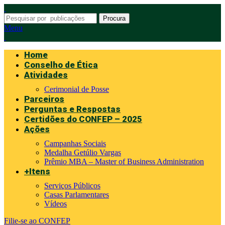
Procura
Menu
Home
Conselho de Ética
Atividades
Cerimonial de Posse
Parceiros
Perguntas e Respostas
Certidões do CONFEP – 2025
Ações
Campanhas Sociais
Medalha Getúlio Vargas
Prêmio MBA – Master of Business Administration
+Itens
Serviços Públicos
Casas Parlamentares
Vídeos
Filie-se ao CONFEP