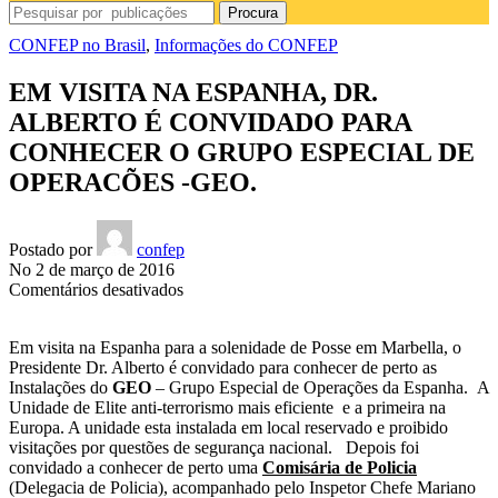
Procura
CONFEP no Brasil
,
Informações do CONFEP
EM VISITA NA ESPANHA, DR.
ALBERTO É CONVIDADO PARA
CONHECER O GRUPO ESPECIAL DE
OPERACÕES -GEO.
Postado por
confep
No 2 de março de 2016
em
Comentários desativados
EM
VISITA
Em visita na Espanha para a solenidade de Posse em Marbella, o
NA
Presidente Dr. Alberto é convidado para conhecer de perto as
ESPANHA,
Instalações do
GEO
– Grupo Especial de Operações da Espanha. A
DR.
Unidade de Elite anti-terrorismo mais eficiente e a primeira na
ALBERTO
Europa. A unidade esta instalada em local reservado e proibido
É
visitações por questões de segurança nacional. Depois foi
CONVIDADO
convidado a conhecer de perto uma
Comisária de Policia
PARA
(Delegacia de Policia), acompanhado pelo Inspetor Chefe Mariano
CONHECER