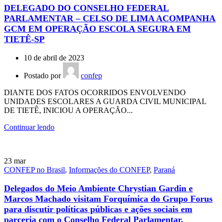
DELEGADO DO CONSELHO FEDERAL
PARLAMENTAR – CELSO DE LIMA ACOMPANHA
GCM EM OPERAÇÃO ESCOLA SEGURA EM
TIETÊ-SP
10 de abril de 2023
Postado por
confep
DIANTE DOS FATOS OCORRIDOS ENVOLVENDO
UNIDADES ESCOLARES A GUARDA CIVIL MUNICIPAL
DE TIETÊ, INICIOU A OPERAÇÃO...
Continuar lendo
23
mar
CONFEP no Brasil
,
Informações do CONFEP
,
Paraná
Delegados do Meio Ambiente Chrystian Gardin e
Marcos Machado visitam Forquímica do Grupo Forus
para discutir políticas públicas e ações sociais em
parceria com o Conselho Federal Parlamentar.