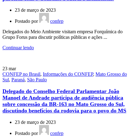
23 de março de 2023
Postado por
confep
Delegados do Meio Ambiente visitam empresa Forquímica do
Grupo Forus para discutir políticas públicas e ações ...
Continuar lendo
23
mar
CONFEP no Brasil
,
Informações do CONFEP
,
Mato Grosso do
Sul
,
Paraná
,
São Paulo
Delegado do Conselho Federal Parlamentar João
Manoel de Andrade participa de audiência pública
sobre concessão da BR-163 no Mato Grosso do Sul,
discutindo benefícios da rodovia para o povo do MS
23 de março de 2023
Postado por
confep