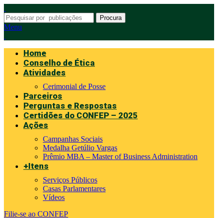
Procura
Menu
Home
Conselho de Ética
Atividades
Cerimonial de Posse
Parceiros
Perguntas e Respostas
Certidões do CONFEP – 2025
Ações
Campanhas Sociais
Medalha Getúlio Vargas
Prêmio MBA – Master of Business Administration
+Itens
Serviços Públicos
Casas Parlamentares
Vídeos
Filie-se ao CONFEP