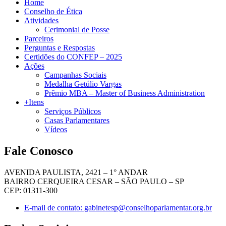
Home
Conselho de Ética
Atividades
Cerimonial de Posse
Parceiros
Perguntas e Respostas
Certidões do CONFEP – 2025
Ações
Campanhas Sociais
Medalha Getúlio Vargas
Prêmio MBA – Master of Business Administration
+Itens
Serviços Públicos
Casas Parlamentares
Vídeos
Fale Conosco
AVENIDA PAULISTA, 2421 – 1° ANDAR
BAIRRO CERQUEIRA CESAR – SÃO PAULO – SP
CEP: 01311-300
E-mail de contato: gabinetesp@conselhoparlamentar.org.br