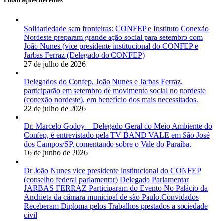
Publicações Recentes
Solidariedade sem fronteiras: CONFEP e Instituto Conexão
Nordeste preparam grande ação social para setembro com
João Nunes (vice presidente institucional do CONFEP e
Jarbas Ferraz (Delegado do CONFEP)
27 de julho de 2026
Delegados do Confep, João Nunes e Jarbas Ferraz,
participarão em setembro de movimento social no nordeste
(conexão nordeste), em benefício dos mais necessitados.
22 de julho de 2026
Dr. Marcelo Godoy – Delegado Geral do Meio Ambiente do
Confep, é entrevistado pela TV BAND VALE em São José
dos Campos/SP, comentando sobre o Vale do Paraíba.
16 de junho de 2026
Dr João Nunes vice presidente institucional do CONFEP
(conselho federal parlamentar) Delegado Parlamentar
JARBAS FERRAZ Participaram do Evento No Palácio da
Anchieta da câmara municipal de são Paulo.Convidados
Receberam Diploma pelos Trabalhos prestados a sociedade
civil