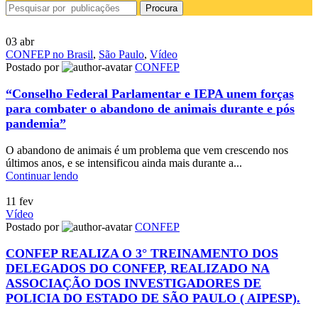
Procura
03
abr
CONFEP no Brasil
,
São Paulo
,
Vídeo
Postado por
CONFEP
“Conselho Federal Parlamentar e IEPA unem forças
para combater o abandono de animais durante e pós
pandemia”
O abandono de animais é um problema que vem crescendo nos
últimos anos, e se intensificou ainda mais durante a...
Continuar lendo
11
fev
Vídeo
Postado por
CONFEP
CONFEP REALIZA O 3° TREINAMENTO DOS
DELEGADOS DO CONFEP, REALIZADO NA
ASSOCIAÇÃO DOS INVESTIGADORES DE
POLICIA DO ESTADO DE SÃO PAULO ( AIPESP).