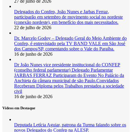
27 de julho de 2026
Delegados do Confep, João Nunes e Jarbas Ferraz,
participarão em setembro de movimento social no nordeste
(conexão nordeste), em benefício dos mais necessitados.
22 de julho de 2026
Dr. Marcelo Godoy – Delegado Geral do Meio Ambiente do
Confep, é entrevistado pela TV BAND VALE em São José
dos Campos/SP, comentando sobre o Vale do Paraíba.
16 de junho de 2026
Dr João Nunes vice presidente institucional do CONFEP
(conselho federal parlamentar) Delegado Parlamentar
JARBAS FERRAZ Participaram do Evento No Palácio da
Anchieta da câmara municipal de são Paulo.Convidados
Receberam Diploma pelos Trabalhos prestados a sociedade
civil
16 de junho de 2026
Vídeos em Destaque
Deputada Letícia Aguiar, patrona da Turma falando sobre os
novos Delegados do Confep na ALESP.