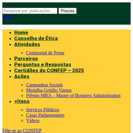
Procura
Menu
Home
Conselho de Ética
Atividades
Cerimonial de Posse
Parceiros
Perguntas e Respostas
Certidões do CONFEP – 2025
Ações
Campanhas Sociais
Medalha Getúlio Vargas
Prêmio MBA – Master of Business Administration
+Itens
Serviços Públicos
Casas Parlamentares
Vídeos
Filie-se ao CONFEP