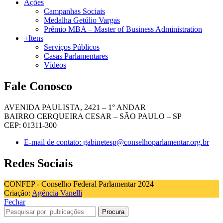
Ações
Campanhas Sociais
Medalha Getúlio Vargas
Prêmio MBA – Master of Business Administration
+Itens
Serviços Públicos
Casas Parlamentares
Vídeos
Fale Conosco
AVENIDA PAULISTA, 2421 – 1° ANDAR
BAIRRO CERQUEIRA CESAR – SÃO PAULO – SP
CEP: 01311-300
E-mail de contato: gabinetesp@conselhoparlamentar.org.br
Redes Sociais
CONFEP - Conselho Federal Parlamentar 2024
Criação:
Agência Vanelli
Fechar
Procura