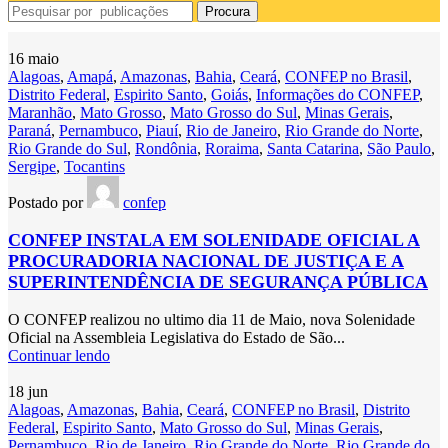
Procura
16
maio
Alagoas
,
Amapá
,
Amazonas
,
Bahia
,
Ceará
,
CONFEP no Brasil
,
Distrito Federal
,
Espirito Santo
,
Goiás
,
Informações do CONFEP
,
Maranhão
,
Mato Grosso
,
Mato Grosso do Sul
,
Minas Gerais
,
Paraná
,
Pernambuco
,
Piauí
,
Rio de Janeiro
,
Rio Grande do Norte
,
Rio Grande do Sul
,
Rondônia
,
Roraima
,
Santa Catarina
,
São Paulo
,
Sergipe
,
Tocantins
Postado por
confep
CONFEP INSTALA EM SOLENIDADE OFICIAL A
PROCURADORIA NACIONAL DE JUSTIÇA E A
SUPERINTENDÊNCIA DE SEGURANÇA PÚBLICA
O CONFEP realizou no ultimo dia 11 de Maio, nova Solenidade
Oficial na Assembleia Legislativa do Estado de São...
Continuar lendo
18
jun
Alagoas
,
Amazonas
,
Bahia
,
Ceará
,
CONFEP no Brasil
,
Distrito
Federal
,
Espirito Santo
,
Mato Grosso do Sul
,
Minas Gerais
,
Pernambuco
,
Rio de Janeiro
,
Rio Grande do Norte
,
Rio Grande do