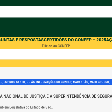
GUNTAS E RESPOSTAS
CERTIDÕES DO CONFEP – 2025
AÇ
Filie-se ao CONFEP
,
,
,
,
,
,
AL
ESPIRITO SANTO
GOIÁS
INFORMAÇÕES DO CONFEP
MARANHÃO
MATO GROSSO
,
,
,
,
,
RO
RIO GRANDE DO NORTE
RIO GRANDE DO SUL
RONDÔNIA
RORAIMA
SANTA CATARI
A NACIONAL DE JUSTIÇA E A SUPERINTENDÊNCIA DE SEGUR
bleia Legislativa do Estado de São...