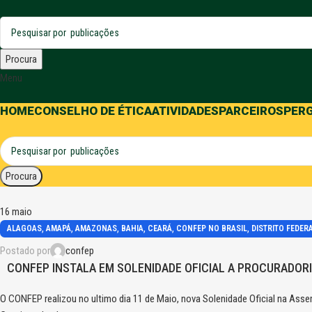
Procura
Menu
HOME
CONSELHO DE ÉTICA
ATIVIDADES
PARCEIROS
PER
Procura
16
maio
,
,
,
,
,
,
ALAGOAS
AMAPÁ
AMAZONAS
BAHIA
CEARÁ
CONFEP NO BRASIL
DISTRITO FEDER
,
,
,
,
,
MATO GROSSO DO SUL
MINAS GERAIS
PARANÁ
PERNAMBUCO
PIAUÍ
RIO DE JANEI
Postado por
confep
,
SERGIPE
TOCANTINS
CONFEP INSTALA EM SOLENIDADE OFICIAL A PROCURADORI
O CONFEP realizou no ultimo dia 11 de Maio, nova Solenidade Oficial na Assem