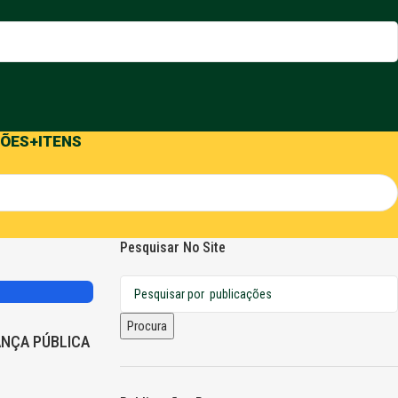
ÕES
+ITENS
Pesquisar No Site
,
,
NA
SÃO PAULO
Procura
ANÇA PÚBLICA