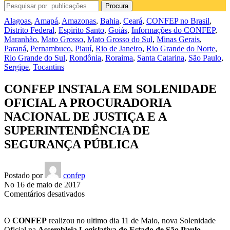
Procura
Alagoas
,
Amapá
,
Amazonas
,
Bahia
,
Ceará
,
CONFEP no Brasil
,
Distrito Federal
,
Espirito Santo
,
Goiás
,
Informações do CONFEP
,
Maranhão
,
Mato Grosso
,
Mato Grosso do Sul
,
Minas Gerais
,
Paraná
,
Pernambuco
,
Piauí
,
Rio de Janeiro
,
Rio Grande do Norte
,
Rio Grande do Sul
,
Rondônia
,
Roraima
,
Santa Catarina
,
São Paulo
,
Sergipe
,
Tocantins
CONFEP INSTALA EM SOLENIDADE
OFICIAL A PROCURADORIA
NACIONAL DE JUSTIÇA E A
SUPERINTENDÊNCIA DE
SEGURANÇA PÚBLICA
Postado por
confep
No 16 de maio de 2017
em
Comentários desativados
CONFEP
INSTALA
O
CONFEP
realizou no ultimo dia 11 de Maio, nova Solenidade
EM
Oficial na
Assembleia Legislativa do Estado de São Paulo.