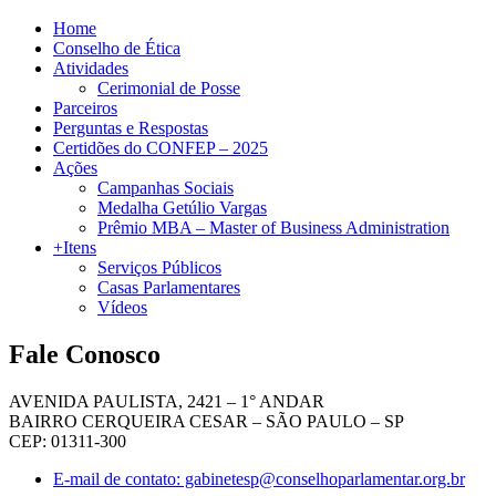
Home
Conselho de Ética
Atividades
Cerimonial de Posse
Parceiros
Perguntas e Respostas
Certidões do CONFEP – 2025
Ações
Campanhas Sociais
Medalha Getúlio Vargas
Prêmio MBA – Master of Business Administration
+Itens
Serviços Públicos
Casas Parlamentares
Vídeos
Fale Conosco
AVENIDA PAULISTA, 2421 – 1° ANDAR
BAIRRO CERQUEIRA CESAR – SÃO PAULO – SP
CEP: 01311-300
E-mail de contato: gabinetesp@conselhoparlamentar.org.br