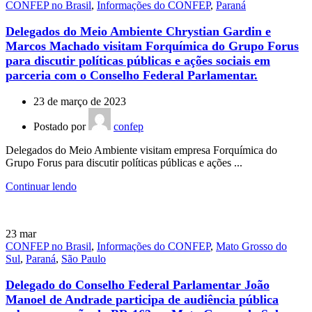
CONFEP no Brasil
,
Informações do CONFEP
,
Paraná
Delegados do Meio Ambiente Chrystian Gardin e
Marcos Machado visitam Forquímica do Grupo Forus
para discutir políticas públicas e ações sociais em
parceria com o Conselho Federal Parlamentar.
23 de março de 2023
Postado por
confep
Delegados do Meio Ambiente visitam empresa Forquímica do
Grupo Forus para discutir políticas públicas e ações ...
Continuar lendo
23
mar
CONFEP no Brasil
,
Informações do CONFEP
,
Mato Grosso do
Sul
,
Paraná
,
São Paulo
Delegado do Conselho Federal Parlamentar João
Manoel de Andrade participa de audiência pública