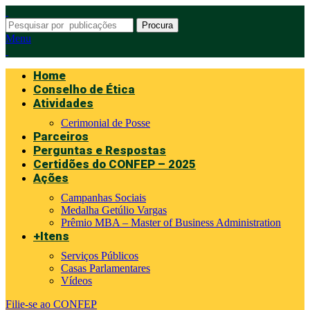
Procura
Menu
Home
Conselho de Ética
Atividades
Cerimonial de Posse
Parceiros
Perguntas e Respostas
Certidões do CONFEP – 2025
Ações
Campanhas Sociais
Medalha Getúlio Vargas
Prêmio MBA – Master of Business Administration
+Itens
Serviços Públicos
Casas Parlamentares
Vídeos
Filie-se ao CONFEP