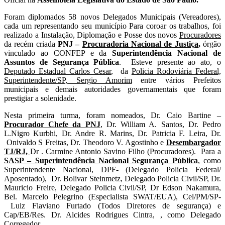
SOLENIDADE
OFICIAL
Foram diplomados 58 novos Delegados Municipais (Vereadores),
A
cada um representando seu município Para coroar os trabalhos, foi
PROCURADORIA
realizado a Instalação, Diplomação e Posse dos novos
Procuradores
NACIONAL
da recém criada
PNJ –
Procuradoria Nacional de Justiça
,
órgão
DE
vinculado ao CONFEP e da
Superintendência Nacional de
JUSTIÇA
Assuntos de Segurança Pública
. Esteve presente ao ato, o
E
Deputado Estadual Carlos Cesar
, da
Policia Rodoviária Federal,
A
Superintendente/SP, Sergio Amorim
entre vários Prefeitos
SUPERINTENDÊNCIA
municipais e demais autoridades governamentais que foram
DE
prestigiar a solenidade.
SEGURANÇA
PÚBLICA
Nesta primeira turma, foram nomeados, Dr. Caio Bartine –
Procurador Chefe da PNJ
, Dr. William A. Santos, Dr. Pedro
L.Nigro Kurbhi, Dr. Andre R. Marins, Dr. Patricia F. Leira, Dr.
Onivaldo S Freitas, Dr. Theodoro V. Agostinho e
Desembargador
TJ/RJ,
Dr . Carmine Antonio Savino Filho (Procuradores). Para a
SASP – Superintendência Nacional Segurança Pública
, como
Superintendente Nacional, DPF- (Delegado Policia Federal/
Aposentado), Dr. Bolivar Steinmetz, Delegado Policia Civil/SP, Dr.
Mauricio Freire, Delegado Policia Civil/SP, Dr Edson Nakamura,
Bel. Marcelo Pelegrino (Especialista SWAT/EUA), Cel/PM/SP-
Luiz Flaviano Furtado (Todos Diretores de segurança) e
Cap/EB/Res. Dr. Alcides Rodrigues Cintra, , como Delegado
Corregedor.