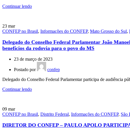
Continuar lendo
23
mar
CONFEP no Brasil
,
Informações do CONFEP
,
Mato Grosso do Sul
,
Delegado do Conselho Federal Parlamentar João Manoel 
benefícios da rodovia para o povo do MS
23 de março de 2023
Postado por
confep
Delegado do Conselho Federal Parlamentar participa de audiência pú
Continuar lendo
09
mar
CONFEP no Brasil
,
Distrito Federal
,
Informações do CONFEP
,
São 
DIRETOR DO CONFEP – PAULO APOLO PARTICIP