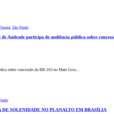
Paraná
,
São Paulo
de Andrade participa de audiência pública sobre concess
blica sobre concessão da BR-163 no Mato Gros...
Paulo
A DE SOLENIDADE NO PLANALTO EM BRASÍLIA