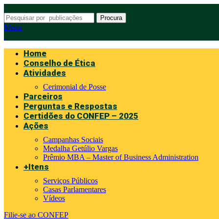
Procura
Menu
Home
Conselho de Ética
Atividades
Cerimonial de Posse
Parceiros
Perguntas e Respostas
Certidões do CONFEP – 2025
Ações
Campanhas Sociais
Medalha Getúlio Vargas
Prêmio MBA – Master of Business Administration
+Itens
Serviços Públicos
Casas Parlamentares
Vídeos
Filie-se ao CONFEP