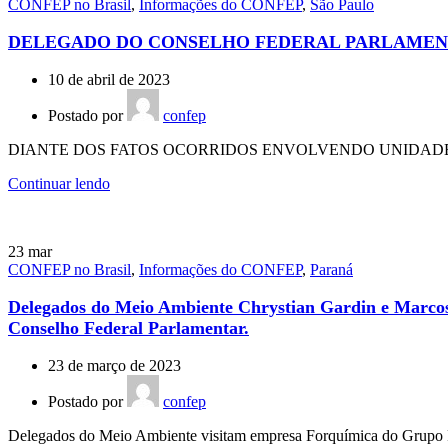
CONFEP no Brasil
,
Informações do CONFEP
,
São Paulo
DELEGADO DO CONSELHO FEDERAL PARLAMENT
10 de abril de 2023
Postado por
confep
DIANTE DOS FATOS OCORRIDOS ENVOLVENDO UNIDADES 
Continuar lendo
23
mar
CONFEP no Brasil
,
Informações do CONFEP
,
Paraná
Delegados do Meio Ambiente Chrystian Gardin e Marcos 
Conselho Federal Parlamentar.
23 de março de 2023
Postado por
confep
Delegados do Meio Ambiente visitam empresa Forquímica do Grupo Foru