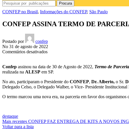
Procura
CONFEP no Brasil
,
Informações do CONFEP
,
São Paulo
CONFEP ASSINA TERMO DE PARCERIA
Postado por
confep
No 31 de agosto de 2022
em
Comentários desativados
CONFEP
ASSINA
Confep
assinou na data de 30 de Agosto de 2022,
Termo de Parceri
TERMO
realizada na
ALESP
em SP.
DE
PARCERIA
No ato, participaram o Presidente do
CONFEP
,
Dr. Alberto,
o Sr.
D
COM
Delegado Celso, o Delegado Walber, o Vice- Presidente Institucional 
A
ASSOCIAÇÃO
O termo marcou uma nova era, na parceria em favor dos organismos 
DOS
POLICIAIS
MILITARES
(
destaque
APEMA)
Mais recentes
CONFEP FAZ ENTREGA DE KITS A NOVOS IN
Voltar para a lista