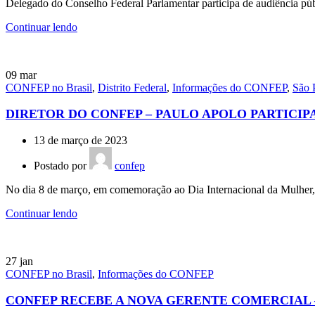
Delegado do Conselho Federal Parlamentar participa de audiência pú
Continuar lendo
09
mar
CONFEP no Brasil
,
Distrito Federal
,
Informações do CONFEP
,
São 
DIRETOR DO CONFEP – PAULO APOLO PARTICIP
13 de março de 2023
Postado por
confep
No dia 8 de março, em comemoração ao Dia Internacional da Mulher, o
Continuar lendo
27
jan
CONFEP no Brasil
,
Informações do CONFEP
CONFEP RECEBE A NOVA GERENTE COMERCIAL 