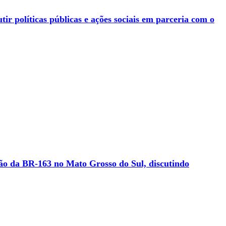
 políticas públicas e ações sociais em parceria com o
ão da BR-163 no Mato Grosso do Sul, discutindo