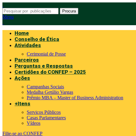
Procura
Menu
Home
Conselho de Ética
Atividades
Cerimonial de Posse
Parceiros
Perguntas e Respostas
Certidões do CONFEP – 2025
Ações
Campanhas Sociais
Medalha Getúlio Vargas
Prêmio MBA – Master of Business Administration
+Itens
Serviços Públicos
Casas Parlamentares
Vídeos
Filie-se ao CONFEP