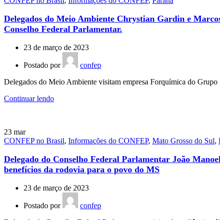
CONFEP no Brasil
,
Informações do CONFEP
,
Paraná
Delegados do Meio Ambiente Chrystian Gardin e Marcos 
Conselho Federal Parlamentar.
23 de março de 2023
Postado por
confep
Delegados do Meio Ambiente visitam empresa Forquímica do Grupo Foru
Continuar lendo
23
mar
CONFEP no Brasil
,
Informações do CONFEP
,
Mato Grosso do Sul
,
Delegado do Conselho Federal Parlamentar João Manoel 
benefícios da rodovia para o povo do MS
23 de março de 2023
Postado por
confep