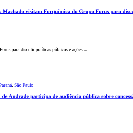
Machado visitam Forquímica do Grupo Forus para discutir
s para discutir políticas públicas e ações ...
Paraná
,
São Paulo
de Andrade participa de audiência pública sobre concess