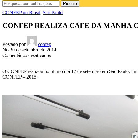
Procura
CONFEP no Brasil
,
São Paulo
CONFEP REALIZA CAFE DA MANHA C
Postado por
confep
No 30 de setembro de 2014
em
Comentários desativados
CONFEP
REALIZA
O CONFEP realizou no ultimo dia 17 de setembro em São Paulo, um C
CAFE
CONFEP – 2015.
DA
MANHA
COM
MEMBROS
DA
INSTITUIÇÃO
EM
SP.