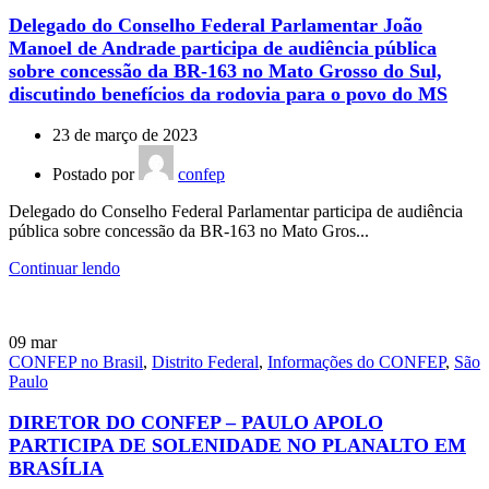
Delegado do Conselho Federal Parlamentar João
Manoel de Andrade participa de audiência pública
sobre concessão da BR-163 no Mato Grosso do Sul,
discutindo benefícios da rodovia para o povo do MS
23 de março de 2023
Postado por
confep
Delegado do Conselho Federal Parlamentar participa de audiência
pública sobre concessão da BR-163 no Mato Gros...
Continuar lendo
09
mar
CONFEP no Brasil
,
Distrito Federal
,
Informações do CONFEP
,
São
Paulo
DIRETOR DO CONFEP – PAULO APOLO
PARTICIPA DE SOLENIDADE NO PLANALTO EM
BRASÍLIA