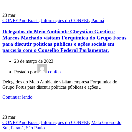
23
mar
CONFEP no Brasil
,
Informações do CONFEP
,
Paraná
Delegados do Meio Ambiente Chrystian Gardin e
Marcos Machado visitam Forquímica do Grupo Forus
para discutir políticas públicas e ações sociais em
parceria com o Conselho Federal Parlamentar.
23 de março de 2023
Postado por
confep
Delegados do Meio Ambiente visitam empresa Forquímica do
Grupo Forus para discutir políticas públicas e ações ...
Continuar lendo
23
mar
CONFEP no Brasil
,
Informações do CONFEP
,
Mato Grosso do
Sul
,
Paraná
,
São Paulo