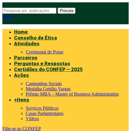
Procura
Menu
Home
Conselho de Ética
Atividades
Cerimonial de Posse
Parceiros
Perguntas e Respostas
Certidões do CONFEP – 2025
Ações
Campanhas Sociais
Medalha Getúlio Vargas
Prêmio MBA – Master of Business Administration
+Itens
Serviços Públicos
Casas Parlamentares
Vídeos
Filie-se ao CONFEP