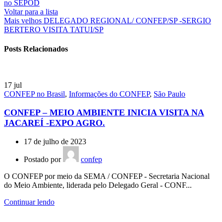
no SEPOD
Voltar para a lista
Mais velhos
DELEGADO REGIONAL/ CONFEP/SP -SERGIO
BERTERO VISITA TATUI/SP
Posts Relacionados
17
jul
CONFEP no Brasil
,
Informações do CONFEP
,
São Paulo
CONFEP – MEIO AMBIENTE INICIA VISITA NA
JACAREÍ -EXPO AGRO.
17 de julho de 2023
Postado por
confep
O CONFEP por meio da SEMA / CONFEP - Secretaria Nacional
do Meio Ambiente, liderada pelo Delegado Geral - CONF...
Continuar lendo