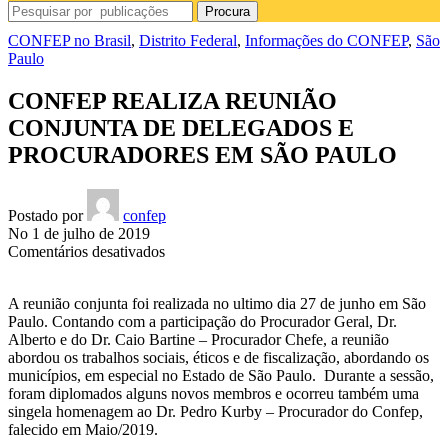
Procura
CONFEP no Brasil
,
Distrito Federal
,
Informações do CONFEP
,
São
Paulo
CONFEP REALIZA REUNIÃO
CONJUNTA DE DELEGADOS E
PROCURADORES EM SÃO PAULO
Postado por
confep
No 1 de julho de 2019
em
Comentários desativados
CONFEP
REALIZA
A reunião conjunta foi realizada no ultimo dia 27 de junho em São
REUNIÃO
Paulo. Contando com a participação do Procurador Geral, Dr.
CONJUNTA
Alberto e do Dr. Caio Bartine – Procurador Chefe, a reunião
DE
abordou os trabalhos sociais, éticos e de fiscalização, abordando os
DELEGADOS
municípios, em especial no Estado de São Paulo. Durante a sessão,
E
foram diplomados alguns novos membros e ocorreu também uma
PROCURADORES
singela homenagem ao Dr. Pedro Kurby – Procurador do Confep,
EM
falecido em Maio/2019.
SÃO