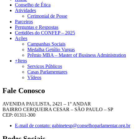
Conselho de Ética
Atividades
Cerimonial de Posse
Parceiros
Perguntas e Respostas
Certidões do CONFEP – 2025
Ações
Campanhas Sociais
Medalha Getúlio Vargas
Prêmio MBA – Master of Business Administration
+Itens
Serviços Públicos
Casas Parlamentares
Vídeos
Fale Conosco
AVENIDA PAULISTA, 2421 – 1° ANDAR
BAIRRO CERQUEIRA CESAR – SÃO PAULO – SP
CEP: 01311-300
E-mail de contato: gabinetesp@conselhoparlamentar.org.br
Redes Sociais