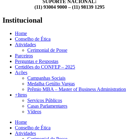
SUPORTE NACIONAL:
(11) 93004 9000 – (11) 98139 1295
Institucional
Home
Conselho de Ética
Atividades
Cerimonial de Posse
Parceiros
Perguntas e Respostas
Certidões do CONFEP – 2025
Ações
Campanhas Sociais
Medalha Getúlio Vargas
Prêmio MBA – Master of Business Administration
+Itens
Serviços Públicos
Casas Parlamentares
Vídeos
Home
Conselho de Ética
Atividades
Cerimonial de Posse