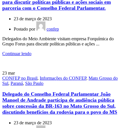
para discutir políticas públicas e ações sociais em
parceria com o Conselho Federal Parlamentar.
23 de março de 2023
Postado por
confep
Delegados do Meio Ambiente visitam empresa Forquímica do
Grupo Forus para discutir políticas públicas e ações ...
Continuar lendo
23
mar
CONFEP no Brasil
,
Informações do CONFEP
,
Mato Grosso do
Sul
,
Paraná
,
São Paulo
Delegado do Conselho Federal Parlamentar João
Manoel de Andrade participa de audiência pública
sobre concessão da BR-163 no Mato Grosso do Sul,
discutindo benefícios da rodovia para o povo do MS
23 de março de 2023