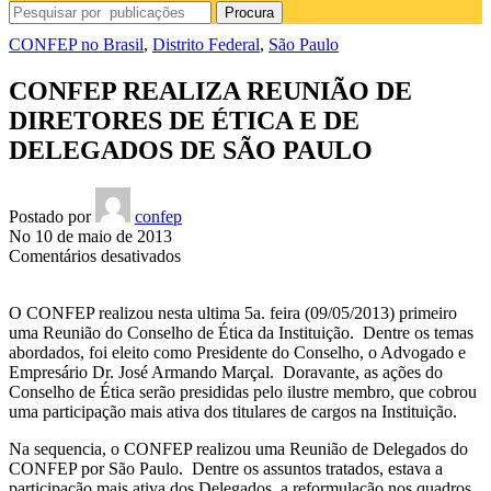
Procura
CONFEP no Brasil
,
Distrito Federal
,
São Paulo
CONFEP REALIZA REUNIÃO DE
DIRETORES DE ÉTICA E DE
DELEGADOS DE SÃO PAULO
Postado por
confep
No 10 de maio de 2013
em
Comentários desativados
CONFEP
REALIZA
O CONFEP realizou nesta ultima 5a. feira (09/05/2013) primeiro
REUNIÃO
uma Reunião do Conselho de Ética da Instituição. Dentre os temas
DE
abordados, foi eleito como Presidente do Conselho, o Advogado e
DIRETORES
Empresário Dr. José Armando Marçal. Doravante, as ações do
DE
Conselho de Ética serão presididas pelo ilustre membro, que cobrou
ÉTICA
uma participação mais ativa dos titulares de cargos na Instituição.
E
DE
Na sequencia, o CONFEP realizou uma Reunião de Delegados do
DELEGADOS
CONFEP por São Paulo. Dentre os assuntos tratados, estava a
DE
participação mais ativa dos Delegados, a reformulação nos quadros