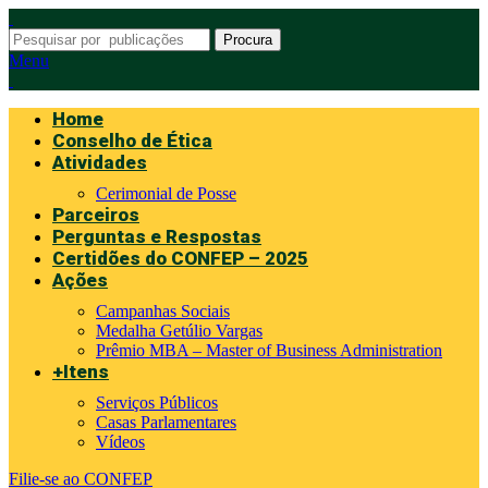
Procura
Menu
Home
Conselho de Ética
Atividades
Cerimonial de Posse
Parceiros
Perguntas e Respostas
Certidões do CONFEP – 2025
Ações
Campanhas Sociais
Medalha Getúlio Vargas
Prêmio MBA – Master of Business Administration
+Itens
Serviços Públicos
Casas Parlamentares
Vídeos
Filie-se ao CONFEP