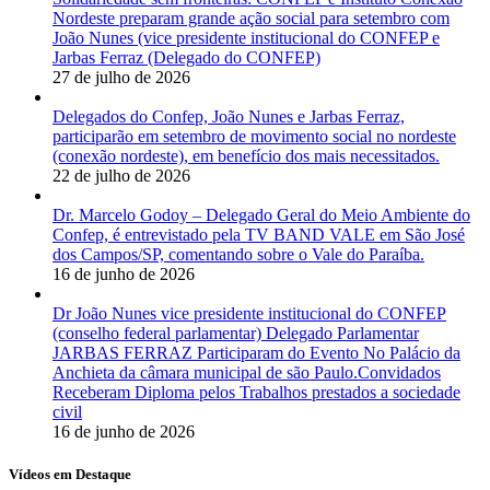
Nordeste preparam grande ação social para setembro com
João Nunes (vice presidente institucional do CONFEP e
Jarbas Ferraz (Delegado do CONFEP)
27 de julho de 2026
Delegados do Confep, João Nunes e Jarbas Ferraz,
participarão em setembro de movimento social no nordeste
(conexão nordeste), em benefício dos mais necessitados.
22 de julho de 2026
Dr. Marcelo Godoy – Delegado Geral do Meio Ambiente do
Confep, é entrevistado pela TV BAND VALE em São José
dos Campos/SP, comentando sobre o Vale do Paraíba.
16 de junho de 2026
Dr João Nunes vice presidente institucional do CONFEP
(conselho federal parlamentar) Delegado Parlamentar
JARBAS FERRAZ Participaram do Evento No Palácio da
Anchieta da câmara municipal de são Paulo.Convidados
Receberam Diploma pelos Trabalhos prestados a sociedade
civil
16 de junho de 2026
Vídeos em Destaque