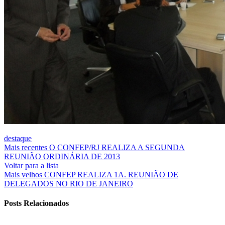
destaque
Mais recentes
O CONFEP/RJ REALIZA A SEGUNDA
REUNIÃO ORDINÁRIA DE 2013
Voltar para a lista
Mais velhos
CONFEP REALIZA 1A. REUNIÃO DE
DELEGADOS NO RIO DE JANEIRO
Posts Relacionados