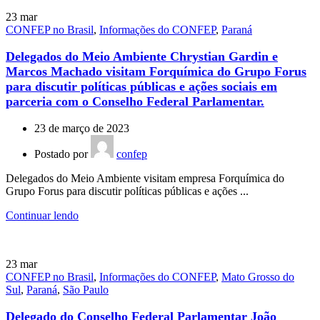
23
mar
CONFEP no Brasil
,
Informações do CONFEP
,
Paraná
Delegados do Meio Ambiente Chrystian Gardin e
Marcos Machado visitam Forquímica do Grupo Forus
para discutir políticas públicas e ações sociais em
parceria com o Conselho Federal Parlamentar.
23 de março de 2023
Postado por
confep
Delegados do Meio Ambiente visitam empresa Forquímica do
Grupo Forus para discutir políticas públicas e ações ...
Continuar lendo
23
mar
CONFEP no Brasil
,
Informações do CONFEP
,
Mato Grosso do
Sul
,
Paraná
,
São Paulo
Delegado do Conselho Federal Parlamentar João