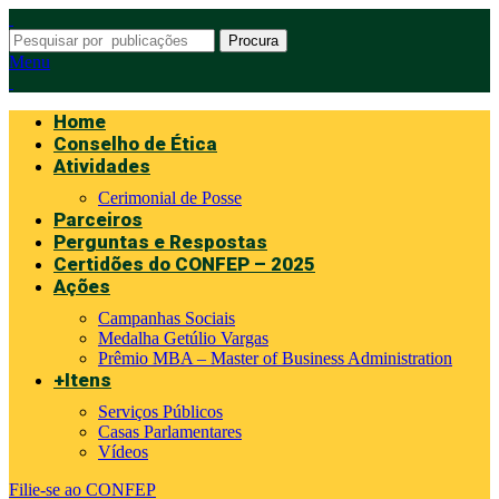
Procura
Menu
Home
Conselho de Ética
Atividades
Cerimonial de Posse
Parceiros
Perguntas e Respostas
Certidões do CONFEP – 2025
Ações
Campanhas Sociais
Medalha Getúlio Vargas
Prêmio MBA – Master of Business Administration
+Itens
Serviços Públicos
Casas Parlamentares
Vídeos
Filie-se ao CONFEP