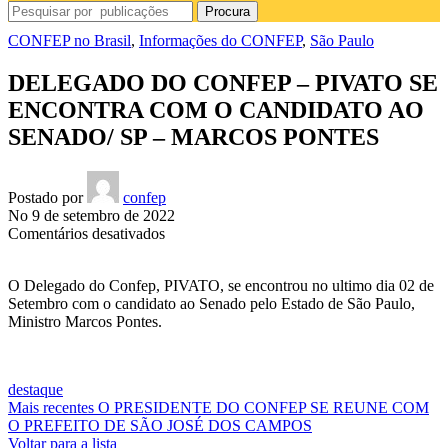
Procura
CONFEP no Brasil
,
Informações do CONFEP
,
São Paulo
DELEGADO DO CONFEP – PIVATO SE
ENCONTRA COM O CANDIDATO AO
SENADO/ SP – MARCOS PONTES
Postado por
confep
No 9 de setembro de 2022
em
Comentários desativados
DELEGADO
DO
O Delegado do Confep, PIVATO, se encontrou no ultimo dia 02 de
CONFEP
Setembro com o candidato ao Senado pelo Estado de São Paulo,
–
Ministro Marcos Pontes.
PIVATO
SE
ENCONTRA
COM
destaque
O
Mais recentes
O PRESIDENTE DO CONFEP SE REUNE COM
CANDIDATO
O PREFEITO DE SÃO JOSÉ DOS CAMPOS
AO
Voltar para a lista