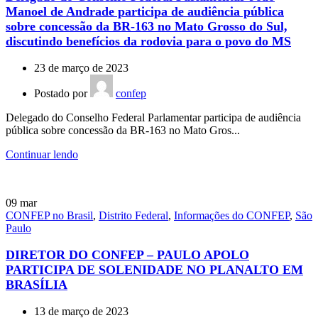
Manoel de Andrade participa de audiência pública
sobre concessão da BR-163 no Mato Grosso do Sul,
discutindo benefícios da rodovia para o povo do MS
23 de março de 2023
Postado por
confep
Delegado do Conselho Federal Parlamentar participa de audiência
pública sobre concessão da BR-163 no Mato Gros...
Continuar lendo
09
mar
CONFEP no Brasil
,
Distrito Federal
,
Informações do CONFEP
,
São
Paulo
DIRETOR DO CONFEP – PAULO APOLO
PARTICIPA DE SOLENIDADE NO PLANALTO EM
BRASÍLIA
13 de março de 2023