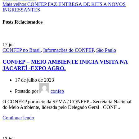
SENADO/
Mais velhos
CONFEP FAZ ENTREGA DE KITS A NOVOS
SP
INGRESSANTES
–
MARCOS
Posts Relacionados
PONTES
17
jul
CONFEP no Brasil
,
Informações do CONFEP
,
São Paulo
CONFEP – MEIO AMBIENTE INICIA VISITA NA
JACAREÍ -EXPO AGRO.
17 de julho de 2023
Postado por
confep
O CONFEP por meio da SEMA / CONFEP - Secretaria Nacional
do Meio Ambiente, liderada pelo Delegado Geral - CONF...
Continuar lendo
13
jul