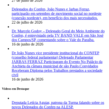
27 de julho de 2026
Delegados do Confep, João Nunes e Jarbas Ferraz,
participarão em setembro de movimento social no nordeste
(conexão nordeste), em benefício dos mais necessitados.
22 de julho de 2026
Dr. Marcelo Godoy – Delegado Geral do Meio Ambiente do
Confep, é entrevistado pela TV BAND VALE em São José
dos Campos/SP, comentando sobre o Vale do Paraíba.
16 de junho de 2026
Dr João Nunes vice presidente institucional do CONFEP
(conselho federal parlamentar) Delegado Parlamentar
JARBAS FERRAZ Participaram do Evento No Palácio da
Anchieta da câmara municipal de são Paulo.Convidados
Receberam Diploma pelos Trabalhos prestados a sociedade
civil
16 de junho de 2026
Vídeos em Destaque
Deputada Letícia Aguiar, patrona da Turma falando sobre os
novos Delegados do Confep na ALESP.