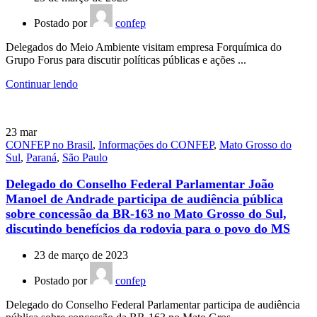
Postado por
confep
Delegados do Meio Ambiente visitam empresa Forquímica do
Grupo Forus para discutir políticas públicas e ações ...
Continuar lendo
23
mar
CONFEP no Brasil
,
Informações do CONFEP
,
Mato Grosso do
Sul
,
Paraná
,
São Paulo
Delegado do Conselho Federal Parlamentar João
Manoel de Andrade participa de audiência pública
sobre concessão da BR-163 no Mato Grosso do Sul,
discutindo benefícios da rodovia para o povo do MS
23 de março de 2023
Postado por
confep
Delegado do Conselho Federal Parlamentar participa de audiência