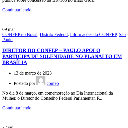
pública sobre concessão da BR-163 no Mato Gros...
Continuar lendo
09
mar
CONFEP no Brasil
,
Distrito Federal
,
Informações do CONFEP
,
São
Paulo
DIRETOR DO CONFEP – PAULO APOLO
PARTICIPA DE SOLENIDADE NO PLANALTO EM
BRASÍLIA
13 de março de 2023
Postado por
confep
No dia 8 de março, em comemoração ao Dia Internacional da
Mulher, o Diretor do Conselho Federal Parlamentar, P...
Continuar lendo
27
jan