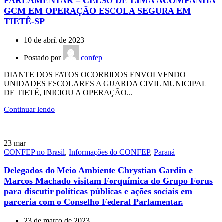
PARLAMENTAR – CELSO DE LIMA ACOMPANHA
GCM EM OPERAÇÃO ESCOLA SEGURA EM
TIETÊ-SP
10 de abril de 2023
Postado por
confep
DIANTE DOS FATOS OCORRIDOS ENVOLVENDO
UNIDADES ESCOLARES A GUARDA CIVIL MUNICIPAL
DE TIETÊ, INICIOU A OPERAÇÃO...
Continuar lendo
23
mar
CONFEP no Brasil
,
Informações do CONFEP
,
Paraná
Delegados do Meio Ambiente Chrystian Gardin e
Marcos Machado visitam Forquímica do Grupo Forus
para discutir políticas públicas e ações sociais em
parceria com o Conselho Federal Parlamentar.
23 de março de 2023