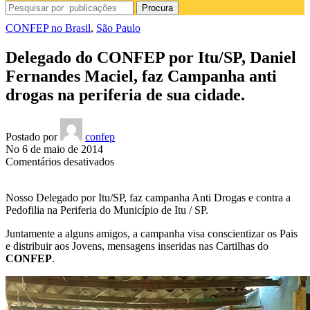
Procura
CONFEP no Brasil
,
São Paulo
Delegado do CONFEP por Itu/SP, Daniel
Fernandes Maciel, faz Campanha anti
drogas na periferia de sua cidade.
Postado por
confep
No 6 de maio de 2014
em
Comentários desativados
Delegado
do
Nosso Delegado por Itu/SP, faz campanha Anti Drogas e contra a
CONFEP
Pedofilia na Periferia do Município de Itu / SP.
por
Itu/SP,
Juntamente a alguns amigos, a campanha visa conscientizar os Pais
Daniel
e distribuir aos Jovens, mensagens inseridas nas Cartilhas do
Fernandes
CONFEP
.
Maciel,
faz
Campanha
anti