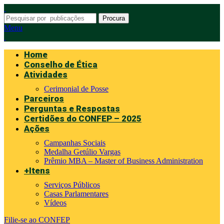
Procura
Menu
Home
Conselho de Ética
Atividades
Cerimonial de Posse
Parceiros
Perguntas e Respostas
Certidões do CONFEP – 2025
Ações
Campanhas Sociais
Medalha Getúlio Vargas
Prêmio MBA – Master of Business Administration
+Itens
Serviços Públicos
Casas Parlamentares
Vídeos
Filie-se ao CONFEP