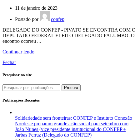
11 de janeiro de 2023
Postado por
confep
DELEGADO DO CONFEP - PIVATO SE ENCONTRA COM O
DEPUTADO FEDERAL ELEITO DELEGADO PALUMBO. O
encontro ocorreu ...
Continuar lendo
Fechar
Pesquisar no site
Procura
Publicações Recentes
Solidariedade sem fronteiras: CONFEP e Instituto Conexão
Nordeste preparam grande ação social para setembro com
João Nunes (vice presidente institucional do CONFEP e
Jarbas Ferraz (Delegado do CONFEP)