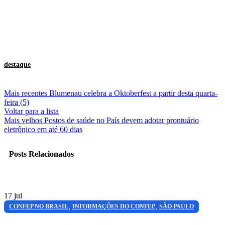
destaque
Mais recentes
Blumenau celebra a Oktoberfest a partir desta quarta-
feira (5)
Voltar para a lista
Mais velhos
Postos de saúde no País devem adotar prontuário
eletrônico em até 60 dias
Posts Relacionados
17
jul
,
,
CONFEP NO BRASIL
INFORMAÇÕES DO CONFEP
SÃO PAULO