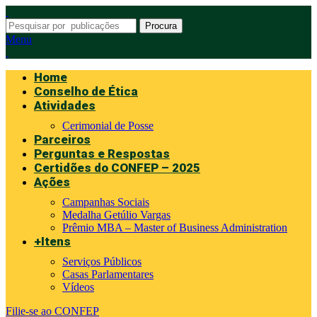
Procura
Menu
Home
Conselho de Ética
Atividades
Cerimonial de Posse
Parceiros
Perguntas e Respostas
Certidões do CONFEP – 2025
Ações
Campanhas Sociais
Medalha Getúlio Vargas
Prêmio MBA – Master of Business Administration
+Itens
Serviços Públicos
Casas Parlamentares
Vídeos
Filie-se ao CONFEP