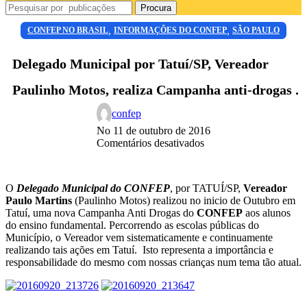
Procura
,
,
CONFEP NO BRASIL
INFORMAÇÕES DO CONFEP
SÃO PAULO
Delegado Municipal por Tatuí/SP, Vereador
Paulinho Motos, realiza Campanha anti-drogas .
confep
No 11 de outubro de 2016
Comentários desativados
O
Delegado Municipal do CONFEP
, por TATUÍ/SP,
Vereador
Paulo Martins
(Paulinho Motos) realizou no inicio de Outubro em
Tatuí, uma nova Campanha Anti Drogas do
CONFEP
aos alunos
do ensino fundamental. Percorrendo as escolas públicas do
Município, o Vereador vem sistematicamente e continuamente
realizando tais ações em Tatuí. Isto representa a importância e
responsabilidade do mesmo com nossas crianças num tema tão atual.