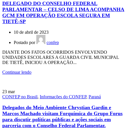
DELEGADO DO CONSELHO FEDERAL
PARLAMENTAR – CELSO DE LIMA ACOMPANHA
GCM EM OPERAÇÃO ESCOLA SEGURA EM
TIETÊ-SP
10 de abril de 2023
Postado por
confep
DIANTE DOS FATOS OCORRIDOS ENVOLVENDO
UNIDADES ESCOLARES A GUARDA CIVIL MUNICIPAL
DE TIETÊ, INICIOU A OPERAÇÃO...
Continuar lendo
23
mar
CONFEP no Brasil
,
Informações do CONFEP
,
Paraná
Delegados do Meio Ambiente Chrystian Gardin e
Marcos Machado visitam Forquímica do Grupo Forus
para discutir políticas públicas e ações sociais em
parceria com o Conselho Federal Parlamentar.