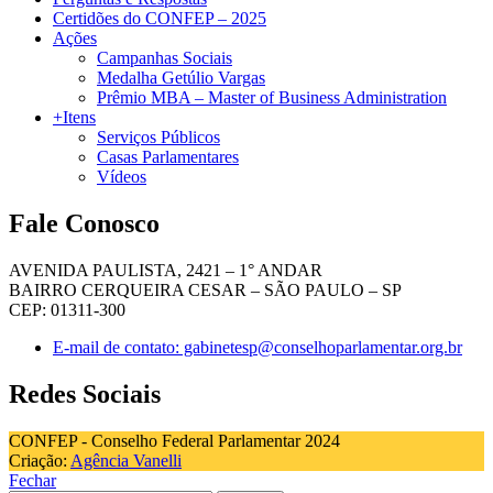
Certidões do CONFEP – 2025
Ações
Campanhas Sociais
Medalha Getúlio Vargas
Prêmio MBA – Master of Business Administration
+Itens
Serviços Públicos
Casas Parlamentares
Vídeos
Fale Conosco
AVENIDA PAULISTA, 2421 – 1° ANDAR
BAIRRO CERQUEIRA CESAR – SÃO PAULO – SP
CEP: 01311-300
E-mail de contato: gabinetesp@conselhoparlamentar.org.br
Redes Sociais
CONFEP - Conselho Federal Parlamentar 2024
Criação:
Agência Vanelli
Fechar