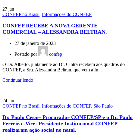
27
jan
CONFEP no Brasil
,
Informações do CONFEP
CONFEP RECEBE A NOVA GERENTE
COMERCIAL – ALESSANDRA BELTRAN.
27 de janeiro de 2023
Postado por
confep
O Dr. Alberto, juntamente ao Dr. Cintra recebem aos quadros do
CONFEP, a Sra. Alessandra Beltran, que vem a In...
Continuar lendo
24
jan
CONFEP no Brasil
,
Informações do CONFEP
,
São Paulo
Dr. Paulo Cesar- Procurador CONFEP/SP e o Dr. Paulo
Ferreira -Vice- Presidente Institucional CONFEP
realizaram ação social no natal.