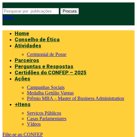
Procura
Menu
Home
Conselho de Ética
Atividades
Cerimonial de Posse
Parceiros
Perguntas e Respostas
Certidões do CONFEP – 2025
Ações
Campanhas Sociais
Medalha Getúlio Vargas
Prêmio MBA – Master of Business Administration
+Itens
Serviços Públicos
Casas Parlamentares
Vídeos
Filie-se ao CONFEP