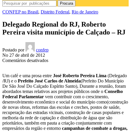
Procura
CONFEP no Brasil
,
Distrito Federal
,
Rio de Janeiro
Delegado Regional do RJ, Roberto
Pereira visita município de Calçado – RJ
Postado por
confep
No 27 de abril de 2012
em
Comentários desativados
Delegado
Regional
Um café e uma prosa entre
José Roberto Pereira Lima
(Delegado
do
/RJ) e o
Prefeito José Carlos de Almeida
(Prefeito Do Município
RJ,
De São José Do Calçado Espírito Santo), Durante a reunião, foram
Roberto
abordados temas relativos aos projetos públicos onde o
Conselho
Pereira
Federal Parlamentar
vem contribuir com o crescimento,
visita
desenvolvimento econômico e social do município como(construção
município
de novas obras, reformas das escolas e creches, postos de saúde,
de
recuperação das estradas vicinais, construção de casas populares e
Calçado
melhoria da rede de captação e distribuição de água que são
–
prioritários, também em pauta a criação conjuntamente com
RJ
empresários da região e entorno
campanhas de combate a drogas,