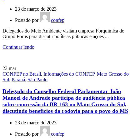
23 de março de 2023
Postado por
confep
Delegados do Meio Ambiente visitam empresa Forquímica do
Grupo Forus para discutir políticas públicas e ações ...
Continuar lendo
23
mar
CONFEP no Brasil
,
Informações do CONFEP
,
Mato Grosso do
Sul
,
Paraná
,
São Paulo
Delegado do Conselho Federal Parlamentar João
Manoel de Andrade participa de audiência pública
sobre concessão da BR-163 no Mato Grosso do Sul,
discutindo benefícios da rodovia para o povo do MS
23 de março de 2023
Postado por
confep