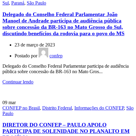
Sul
,
Paraná
,
São Paulo
Delegado do Conselho Federal Parlamentar João
Manoel de Andrade participa de audiência pública
sobre concessão da BR-163 no Mato Grosso do Sul,
discutindo benefícios da rodovia para o povo do MS
23 de março de 2023
Postado por
confep
Delegado do Conselho Federal Parlamentar participa de audiência
pública sobre concessão da BR-163 no Mato Gros...
Continuar lendo
09
mar
CONFEP no Brasil
,
Distrito Federal
,
Informações do CONFEP
,
São
Paulo
DIRETOR DO CONFEP – PAULO APOLO
PARTICIPA DE SOLENIDADE NO PLANALTO EM