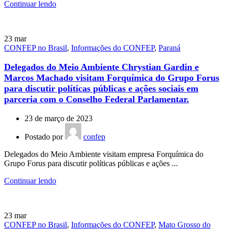
Continuar lendo
23
mar
CONFEP no Brasil
,
Informações do CONFEP
,
Paraná
Delegados do Meio Ambiente Chrystian Gardin e
Marcos Machado visitam Forquímica do Grupo Forus
para discutir políticas públicas e ações sociais em
parceria com o Conselho Federal Parlamentar.
23 de março de 2023
Postado por
confep
Delegados do Meio Ambiente visitam empresa Forquímica do
Grupo Forus para discutir políticas públicas e ações ...
Continuar lendo
23
mar
CONFEP no Brasil
,
Informações do CONFEP
,
Mato Grosso do