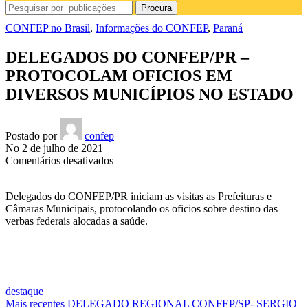
Procura
CONFEP no Brasil
,
Informações do CONFEP
,
Paraná
DELEGADOS DO CONFEP/PR –
PROTOCOLAM OFICIOS EM
DIVERSOS MUNICÍPIOS NO ESTADO
Postado por
confep
No 2 de julho de 2021
em
Comentários desativados
DELEGADOS
DO
Delegados do CONFEP/PR iniciam as visitas as Prefeituras e
CONFEP/PR
Câmaras Municipais, protocolando os oficios sobre destino das
–
verbas federais alocadas a saúde.
PROTOCOLAM
OFICIOS
EM
DIVERSOS
MUNICÍPIOS
NO
destaque
ESTADO
Mais recentes
DELEGADO REGIONAL CONFEP/SP- SERGIO