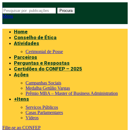
Procura
Menu
Home
Conselho de Ética
Atividades
Cerimonial de Posse
Parceiros
Perguntas e Respostas
Certidões do CONFEP – 2025
Ações
Campanhas Sociais
Medalha Getúlio Vargas
Prêmio MBA – Master of Business Administration
+Itens
Serviços Públicos
Casas Parlamentares
Vídeos
Filie-se ao CONFEP