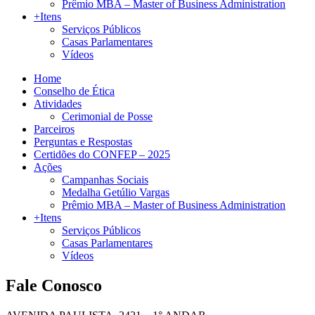
Prêmio MBA – Master of Business Administration
+Itens
Serviços Públicos
Casas Parlamentares
Vídeos
Home
Conselho de Ética
Atividades
Cerimonial de Posse
Parceiros
Perguntas e Respostas
Certidões do CONFEP – 2025
Ações
Campanhas Sociais
Medalha Getúlio Vargas
Prêmio MBA – Master of Business Administration
+Itens
Serviços Públicos
Casas Parlamentares
Vídeos
Fale Conosco