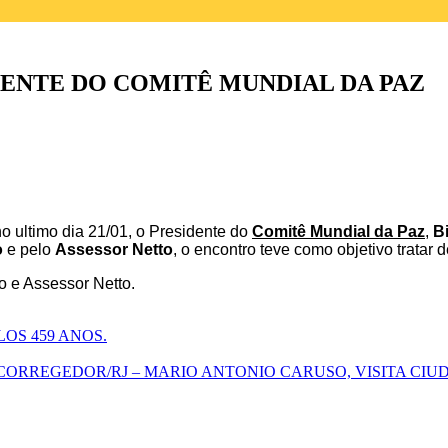
IDENTE DO COMITÊ MUNDIAL DA PAZ
 no ultimo dia 21/01, o Presidente do
Comitê Mundial da Paz
,
B
o
e pelo
Assessor Netto
, o encontro teve como objetivo tratar
o e Assessor Netto.
OS 459 ANOS.
ORREGEDOR/RJ – MARIO ANTONIO CARUSO, VISITA CIUD