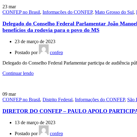
23
mar
CONFEP no Brasil
,
Informações do CONFEP
,
Mato Grosso do Sul
,
Delegado do Conselho Federal Parlamentar João Manoel 
benefícios da rodovia para o povo do MS
23 de março de 2023
Postado por
confep
Delegado do Conselho Federal Parlamentar participa de audiência pú
Continuar lendo
09
mar
CONFEP no Brasil
,
Distrito Federal
,
Informações do CONFEP
,
São 
DIRETOR DO CONFEP – PAULO APOLO PARTICIP
13 de março de 2023
Postado por
confep