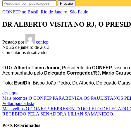
Procura
CONFEP no Brasil
,
Rio de Janeiro
,
São Paulo
DR ALBERTO VISITA NO RJ, O PRES
Postado por
confep
No 26 de janeiro de 2013
em
Comentários desativados
DR
ALBERTO
O
Dr. Alberto Tineu Junior
, Presidente do
CONFEP
, visitou
VISITA
Acompanhado pelo
Delegado Corregedor/RJ, Mário Carus
NO
RJ,
Foto:
Esq/Dir
: Bispo João Pedro, Dr. Alberto, Delegado Carus
O
PRESIDENTE
destaque
DO
Mais recentes
O CONFEP PARABENIZA OS PAULISTANOS PEL
COMITÊ
Voltar para a lista
MUNDIAL
Mais velhos
O CONFEP, REPRESENTADO PELO DELEGADO C
DA
RECEBIDO PELA SENADORA LILIAN SAMANIEGO.
PAZ
Posts Relacionados