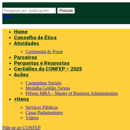
Procura
Menu
Home
Conselho de Ética
Atividades
Cerimonial de Posse
Parceiros
Perguntas e Respostas
Certidões do CONFEP – 2025
Ações
Campanhas Sociais
Medalha Getúlio Vargas
Prêmio MBA – Master of Business Administration
+Itens
Serviços Públicos
Casas Parlamentares
Vídeos
Filie-se ao CONFEP