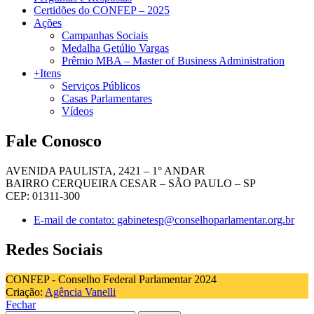
Certidões do CONFEP – 2025
Ações
Campanhas Sociais
Medalha Getúlio Vargas
Prêmio MBA – Master of Business Administration
+Itens
Serviços Públicos
Casas Parlamentares
Vídeos
Fale Conosco
AVENIDA PAULISTA, 2421 – 1° ANDAR
BAIRRO CERQUEIRA CESAR – SÃO PAULO – SP
CEP: 01311-300
E-mail de contato: gabinetesp@conselhoparlamentar.org.br
Redes Sociais
CONFEP - Conselho Federal Parlamentar 2024
Criação:
Agência Vanelli
Fechar