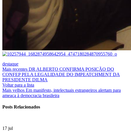
destaque
Mais recentes
DR ALBERTO CONFIRMA POSIÇÃO DO
CONFEP PELA LEGALIDADE DO IMPEATCHMENT DA
PRESIDENTE DILMA
Voltar para a lista
Mais velhos
Em manifesto, intelectuais estrangeiros alertam para
ameaça à democracia brasileira
Posts Relacionados
17
jul