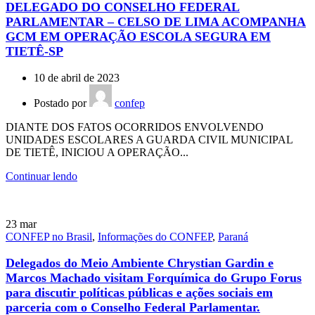
DELEGADO DO CONSELHO FEDERAL
PARLAMENTAR – CELSO DE LIMA ACOMPANHA
GCM EM OPERAÇÃO ESCOLA SEGURA EM
TIETÊ-SP
10 de abril de 2023
Postado por
confep
DIANTE DOS FATOS OCORRIDOS ENVOLVENDO
UNIDADES ESCOLARES A GUARDA CIVIL MUNICIPAL
DE TIETÊ, INICIOU A OPERAÇÃO...
Continuar lendo
23
mar
CONFEP no Brasil
,
Informações do CONFEP
,
Paraná
Delegados do Meio Ambiente Chrystian Gardin e
Marcos Machado visitam Forquímica do Grupo Forus
para discutir políticas públicas e ações sociais em
parceria com o Conselho Federal Parlamentar.