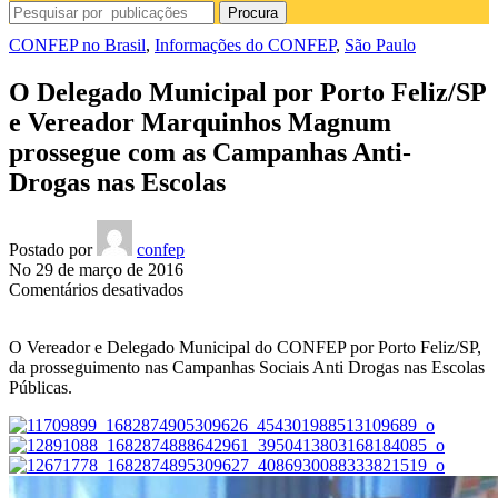
Procura
CONFEP no Brasil
,
Informações do CONFEP
,
São Paulo
O Delegado Municipal por Porto Feliz/SP
e Vereador Marquinhos Magnum
prossegue com as Campanhas Anti-
Drogas nas Escolas
Postado por
confep
No 29 de março de 2016
em
Comentários desativados
O
Delegado
O Vereador e Delegado Municipal do CONFEP por Porto Feliz/SP,
Municipal
da prosseguimento nas Campanhas Sociais Anti Drogas nas Escolas
por
Públicas.
Porto
Feliz/SP
e
Vereador
Marquinhos
Magnum