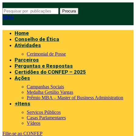
Procura
Menu
Home
Conselho de Ética
Atividades
Cerimonial de Posse
Parceiros
Perguntas e Respostas
Certidões do CONFEP – 2025
Ações
Campanhas Sociais
Medalha Getúlio Vargas
Prêmio MBA – Master of Business Administration
+Itens
Serviços Públicos
Casas Parlamentares
Vídeos
Filie-se ao CONFEP